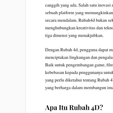
canggih yang ada. Salah satu inovasi
sebuah platform yang memungkinkan 
secara mendalam. Rubah4d bukan sek
menghubungkan kreativitas dan tekno
tiga dimensi yang menakjubkan.
Dengan Rubah 4d, pengguna dapat men
menciptakan lingkungan dan pengala
Baik untuk pengembangan game, film
kebebasan kepada penggunanya untuk 
yang perlu diketahui tentang Rubah 4
yang berharga dalam membangun imaj
Apa Itu Rubah 4D?