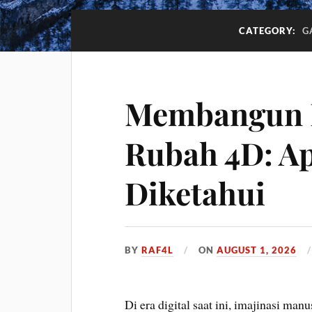
CATEGORY:
G
Membangun I
Rubah 4D: A
Diketahui
BY
RAF4L
ON
AUGUST 1, 2026
Di era digital saat ini, imajinasi ma