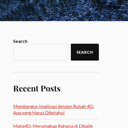
Search
SEARCH
Recent Posts
Membangun Imajinasi dengan Rubah 4D:
Apa yang Harus Diketahui
Maha4D: Menyingkap Rahasia di Dibalik