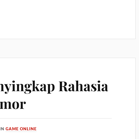
yingkap Rahasia
omor
IN
GAME ONLINE