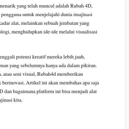
 menarik yang telah muncul adalah Rubah 4D,
pengguna untuk menjelajahi dunia imajinasi
adar alat, melainkan sebuah jembatan yang
logi, menghidupkan ide-ide melalui visualisasi
ggali potensi kreatif mereka lebih jauh,
man yang sebelumnya hanya ada dalam pikiran.
, atau seni visual, Rubah4d memberikan
berinovasi. Artikel ini akan membahas apa saja
D dan bagaimana platform ini bisa menjadi alat
inasi kita.