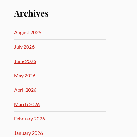
Archives
August 2026
July 2026
June 2026
May 2026
April 2026
March 2026
February 2026
January 2026