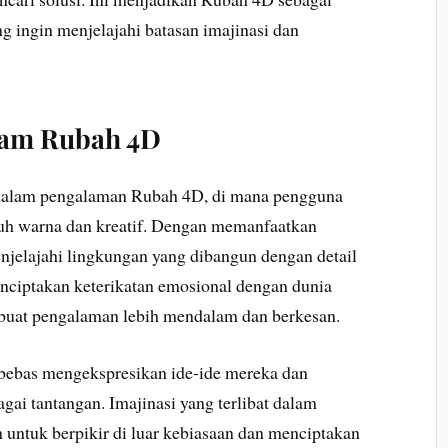
g ingin menjelajahi batasan imajinasi dan
lam Rubah 4D
 dalam pengalaman Rubah 4D, di mana pengguna
uh warna dan kreatif. Dengan memanfaatkan
njelajahi lingkungan yang dibangun dengan detail
ciptakan keterikatan emosional dengan dunia
buat pengalaman lebih mendalam dan berkesan.
 bebas mengekspresikan ide-ide mereka dan
gai tantangan. Imajinasi yang terlibat dalam
ntuk berpikir di luar kebiasaan dan menciptakan