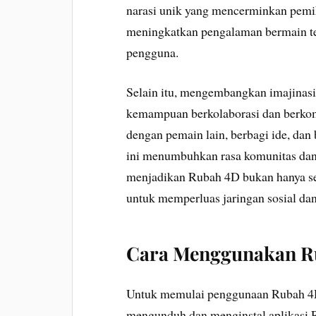
narasi unik yang mencerminkan pemik
meningkatkan pengalaman bermain te
pengguna.
Selain itu, mengembangkan imajinas
kemampuan berkolaborasi dan berkomu
dengan pemain lain, berbagi ide, dan
ini menumbuhkan rasa komunitas dan
menjadikan Rubah 4D bukan hanya seba
untuk memperluas jaringan sosial dan
Cara Menggunakan R
Untuk memulai penggunaan Rubah 4D,
mengunduh dan menginstal aplikasi R