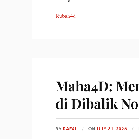
Rubah4d
Maha4D: Men
di Dibalik N
BY
RAF4L
ON
JULY 31, 2026