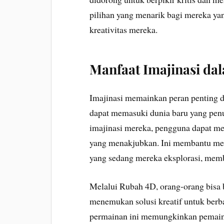
pilihan yang menarik bagi mereka yan
kreativitas mereka.
Manfaat Imajinasi da
Imajinasi memainkan peran penting
dapat memasuki dunia baru yang pen
imajinasi mereka, pengguna dapat me
yang menakjubkan. Ini membantu men
yang sedang mereka eksplorasi, mem
Melalui Rubah 4D, orang-orang bisa
menemukan solusi kreatif untuk berba
permainan ini memungkinkan pemain u