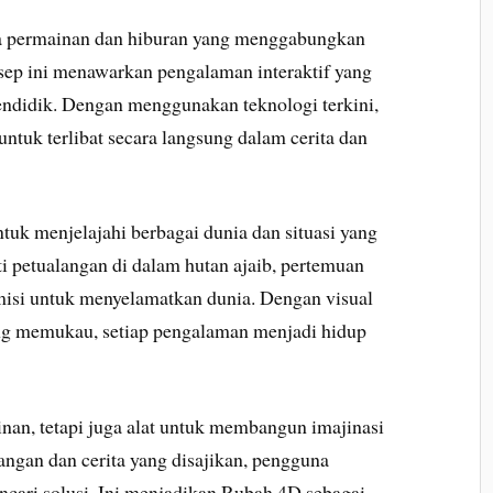
a permainan dan hiburan yang menggabungkan
nsep ini menawarkan pengalaman interaktif yang
mendidik. Dengan menggunakan teknologi terkini,
uk terlibat secara langsung dalam cerita dan
uk menjelajahi berbagai dunia dan situasi yang
ti petualangan di dalam hutan ajaib, pertemuan
misi untuk menyelamatkan dunia. Dengan visual
ng memukau, setiap pengalaman menjadi hidup
nan, tetapi juga alat untuk membangun imajinasi
tangan dan cerita yang disajikan, pengguna
encari solusi. Ini menjadikan Rubah 4D sebagai