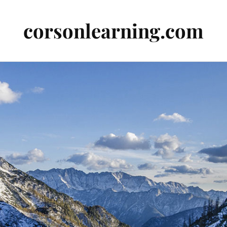
corsonlearning.com