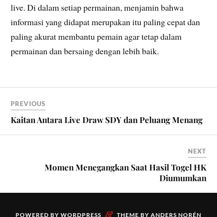
live. Di dalam setiap permainan, menjamin bahwa
informasi yang didapat merupakan itu paling cepat dan
paling akurat membantu pemain agar tetap dalam
permainan dan bersaing dengan lebih baik.
PREVIOUS
Kaitan Antara Live Draw SDY dan Peluang Menang
NEXT
Momen Menegangkan Saat Hasil Togel HK
Diumumkan
&
POWERED BY
WORDPRESS
THEME BY
ANDERS NORÉN