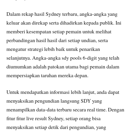
Dalam rekap hasil Sydney terbaru, angka-angka yang
keluar akan direkap serta dihadirkan kepada publik. Ini
memberi kesempatan setiap pemain untuk melihat
perbandingan hasil hasil dari setiap undian, serta
mengatur strategi lebih baik untuk penarikan
selanjutnya. Angka-angka sdy pools 6-digit yang telah
diumumkan adalah patokan utama bagi pemain dalam
mempersiapkan taruhan mereka depan.
Untuk mendapatkan informasi lebih lanjut, anda dapat
menyaksikan pengundian langsung SDY yang
menampilkan data-data terbaru secara real time. Dengan
fitur fitur live result Sydney, setiap orang bisa
menyaksikan setiap detik dari pengundian, yang