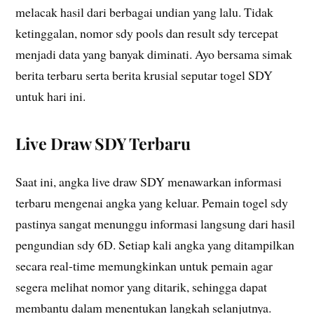
melacak hasil dari berbagai undian yang lalu. Tidak
ketinggalan, nomor sdy pools dan result sdy tercepat
menjadi data yang banyak diminati. Ayo bersama simak
berita terbaru serta berita krusial seputar togel SDY
untuk hari ini.
Live Draw SDY Terbaru
Saat ini, angka live draw SDY menawarkan informasi
terbaru mengenai angka yang keluar. Pemain togel sdy
pastinya sangat menunggu informasi langsung dari hasil
pengundian sdy 6D. Setiap kali angka yang ditampilkan
secara real-time memungkinkan untuk pemain agar
segera melihat nomor yang ditarik, sehingga dapat
membantu dalam menentukan langkah selanjutnya.