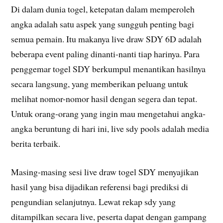
Di dalam dunia togel, ketepatan dalam memperoleh
angka adalah satu aspek yang sungguh penting bagi
semua pemain. Itu makanya live draw SDY 6D adalah
beberapa event paling dinanti-nanti tiap harinya. Para
penggemar togel SDY berkumpul menantikan hasilnya
secara langsung, yang memberikan peluang untuk
melihat nomor-nomor hasil dengan segera dan tepat.
Untuk orang-orang yang ingin mau mengetahui angka-
angka beruntung di hari ini, live sdy pools adalah media
berita terbaik.
Masing-masing sesi live draw togel SDY menyajikan
hasil yang bisa dijadikan referensi bagi prediksi di
pengundian selanjutnya. Lewat rekap sdy yang
ditampilkan secara live, peserta dapat dengan gampang