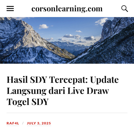
corsonlearning.com
Hasil SDY Tercepat: Update
Langsung dari Live Draw
Togel SDY
RAF4L
JULY 3, 2025