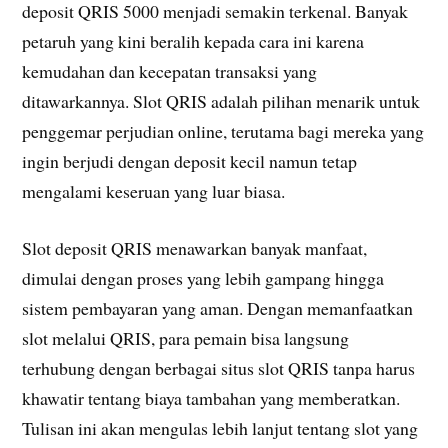
deposit QRIS 5000 menjadi semakin terkenal. Banyak
petaruh yang kini beralih kepada cara ini karena
kemudahan dan kecepatan transaksi yang
ditawarkannya. Slot QRIS adalah pilihan menarik untuk
penggemar perjudian online, terutama bagi mereka yang
ingin berjudi dengan deposit kecil namun tetap
mengalami keseruan yang luar biasa.
Slot deposit QRIS menawarkan banyak manfaat,
dimulai dengan proses yang lebih gampang hingga
sistem pembayaran yang aman. Dengan memanfaatkan
slot melalui QRIS, para pemain bisa langsung
terhubung dengan berbagai situs slot QRIS tanpa harus
khawatir tentang biaya tambahan yang memberatkan.
Tulisan ini akan mengulas lebih lanjut tentang slot yang