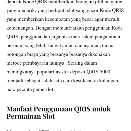
deposit Kode QRIS memberikan beragam pilihan game
yang menarik, yang meliputi slot yang gacor Kode QRIS
yang memberikan kesempatan yang besar agar meraih
kemenangan. Dengan memanfaatkan penggunaan Kode
QRIS, pengguna dan juga bisa merasakan pengalaman
bermain yang lebih sangat aman dan nyaman, tanpa
potongan biaya yang biasanya biasanya dikenakan
metode pembayaran lainnya . Seiring dalam
meningkatnya popularitas slot deposit QRIS 5000
menjadi sebagai salah satu cara kesukaan di kalangan
para pecinta game slot.
Manfaat Penggunaan QRIS untuk
Permainan Slot