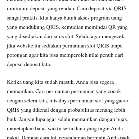
minimum deposit yang rendah. Cara deposit via QRIS
sangat praktis. kita hanya butuh akses program uang
yang mendukung QRIS, kemudian memindai QR yang
yang disediakan dari situs slot. Selalu agar mengecek
jika website itu sediakan permainan slot QRIS tanpa
potongan agar kita bisa memperoleh nilai penuh dari
deposit deposit kita.
Ketika uang kita sudah masuk, Anda bisa segera
memainkan. Cari permainan permainan yang cocok
dengan selera kita, misalnya permainan slot yang gacor
QRIS yang dikenal dengan probabilitas menang lebih
baik. Jangan lupa agar selalu memainkan dengan bijak,
menetapkan batas waktu serta dana yang ingin Anda
pakai. Dengan cara ini, pengalaman bermain Anda pada