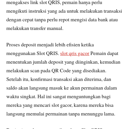
mengakses link slot QRIS, pemain hanya perlu
mengikuti instruksi yang ada untuk melakukan transaksi
dengan cepat tanpa perlu repot mengisi data bank atau
melakukan transfer manual.
Proses deposit menjadi lebih efisien ketika
menggunakan Slot QRIS.
slot qris gacor
Pemain dapat
menentukan jumlah deposit yang diinginkan, kemudian
melakukan scan pada QR Code yang disediakan.
Setelah itu, konfirmasi transaksi akan diterima, dan
saldo akan langsung masuk ke akun permainan dalam
waktu singkat. Hal ini sangat menguntungkan bagi
mereka yang mencari slot gacor, karena mereka bisa
langsung memulai permainan tanpa menunggu lama.