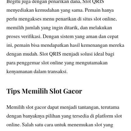
Begitu juga dengan penarikan dana, Slot QRIS
menyediakan kemudahan yang sama. Pemain hanya
perlu mengakses menu penarikan di situs slot online,
memilih jumlah yang ingin ditarik, dan melakukan
proses verifikasi. Dengan sistem yang aman dan cepat
ini, pemain bisa mendapatkan hasil kemenangan mereka
dengan mudah. Slot QRIS menjadi solusi ideal bagi
para penggemar slot online yang mengutamakan
kenyamanan dalam transaksi.
Tips Memilih Slot Gacor
Memilih slot gacor dapat menjadi tantangan, terutama
dengan banyaknya pilihan yang tersedia di platform slot
online. Salah satu cara untuk menemukan slot yang