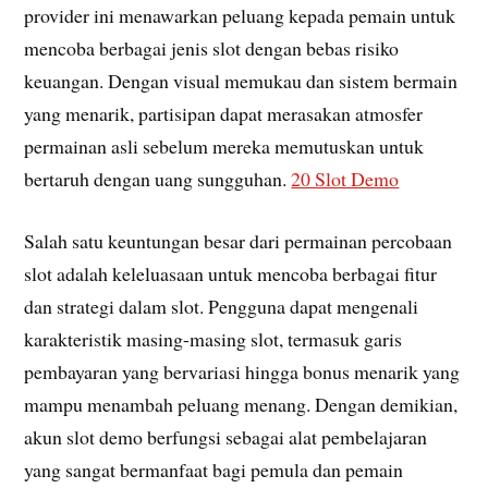
provider ini menawarkan peluang kepada pemain untuk
mencoba berbagai jenis slot dengan bebas risiko
keuangan. Dengan visual memukau dan sistem bermain
yang menarik, partisipan dapat merasakan atmosfer
permainan asli sebelum mereka memutuskan untuk
bertaruh dengan uang sungguhan.
20 Slot Demo
Salah satu keuntungan besar dari permainan percobaan
slot adalah keleluasaan untuk mencoba berbagai fitur
dan strategi dalam slot. Pengguna dapat mengenali
karakteristik masing-masing slot, termasuk garis
pembayaran yang bervariasi hingga bonus menarik yang
mampu menambah peluang menang. Dengan demikian,
akun slot demo berfungsi sebagai alat pembelajaran
yang sangat bermanfaat bagi pemula dan pemain