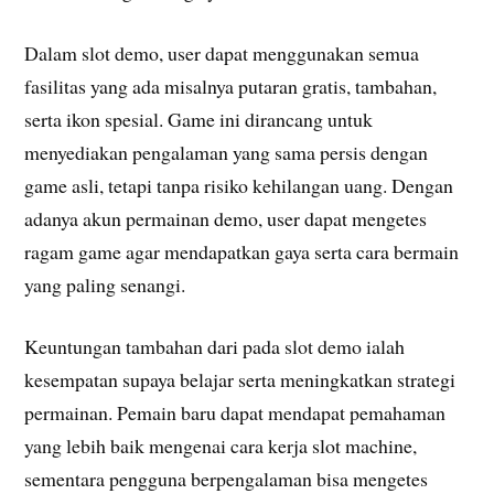
Dalam slot demo, user dapat menggunakan semua
fasilitas yang ada misalnya putaran gratis, tambahan,
serta ikon spesial. Game ini dirancang untuk
menyediakan pengalaman yang sama persis dengan
game asli, tetapi tanpa risiko kehilangan uang. Dengan
adanya akun permainan demo, user dapat mengetes
ragam game agar mendapatkan gaya serta cara bermain
yang paling senangi.
Keuntungan tambahan dari pada slot demo ialah
kesempatan supaya belajar serta meningkatkan strategi
permainan. Pemain baru dapat mendapat pemahaman
yang lebih baik mengenai cara kerja slot machine,
sementara pengguna berpengalaman bisa mengetes