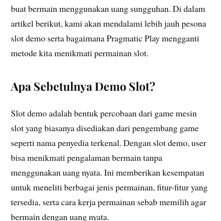
buat bermain menggunakan uang sungguhan. Di dalam
artikel berikut, kami akan mendalami lebih jauh pesona
slot demo serta bagaimana Pragmatic Play mengganti
metode kita menikmati permainan slot.
Apa Sebetulnya Demo Slot?
Slot demo adalah bentuk percobaan dari game mesin
slot yang biasanya disediakan dari pengembang game
seperti nama penyedia terkenal. Dengan slot demo, user
bisa menikmati pengalaman bermain tanpa
menggunakan uang nyata. Ini memberikan kesempatan
untuk meneliti berbagai jenis permainan, fitur-fitur yang
tersedia, serta cara kerja permainan sebab memilih agar
bermain dengan uang nyata.