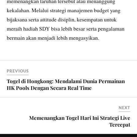
memenangkan taruhan tersebut atau menanggung
kekalahan. Melalui strategi manajemen budget yang
bijaksana serta attitude disiplin, kesempatan untuk
meraih hadiah SDY bisa lebih besar serta pengalaman
bermain akan menjadi lebih mengasyikan.
PREVIOUS
Togel di Hongkong: Mendalami Dunia Permainan
HK Pools Dengan Secara Real Time
NEXT
Memenangkan Togel Hari Ini Strategi Live
Tercepat