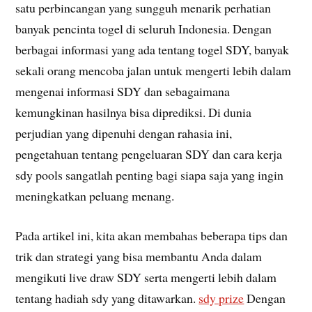
satu perbincangan yang sungguh menarik perhatian
banyak pencinta togel di seluruh Indonesia. Dengan
berbagai informasi yang ada tentang togel SDY, banyak
sekali orang mencoba jalan untuk mengerti lebih dalam
mengenai informasi SDY dan sebagaimana
kemungkinan hasilnya bisa diprediksi. Di dunia
perjudian yang dipenuhi dengan rahasia ini,
pengetahuan tentang pengeluaran SDY dan cara kerja
sdy pools sangatlah penting bagi siapa saja yang ingin
meningkatkan peluang menang.
Pada artikel ini, kita akan membahas beberapa tips dan
trik dan strategi yang bisa membantu Anda dalam
mengikuti live draw SDY serta mengerti lebih dalam
tentang hadiah sdy yang ditawarkan.
sdy prize
Dengan