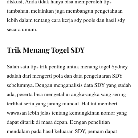
diskusi, Anda tidak hanya bisa memperoleh tips
tambahan, melainkan juga membangun pengetahuan
lebih dalam tentang cara kerja sdy pools dan hasil sdy
secara umum.
Trik Menang Togel SDY
Salah satu tips trik penting untuk menang togel Sydney
adalah dari mengerti pola dan data pengeluaran SDY
sebelumnya. Dengan menganalisis data SDY yang sudah
ada, peserta bisa mengetahui angka-angka yang sering
terlihat serta yang jarang muncul. Hal ini memberi
wawasan lebih jelas tentang kemungkinan nomor yang
dapat ditarik di masa depan. Dengan penelitian
mendalam pada hasil keluaran SDY, pemain dapat