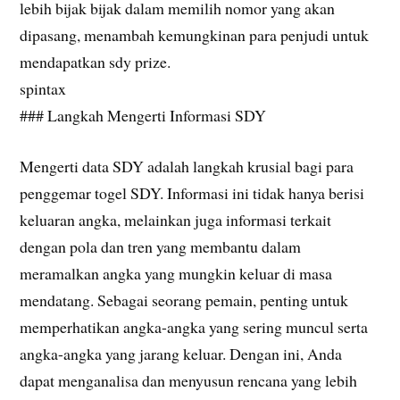
lebih bijak bijak dalam memilih nomor yang akan
dipasang, menambah kemungkinan para penjudi untuk
mendapatkan sdy prize.
spintax
### Langkah Mengerti Informasi SDY
Mengerti data SDY adalah langkah krusial bagi para
penggemar togel SDY. Informasi ini tidak hanya berisi
keluaran angka, melainkan juga informasi terkait
dengan pola dan tren yang membantu dalam
meramalkan angka yang mungkin keluar di masa
mendatang. Sebagai seorang pemain, penting untuk
memperhatikan angka-angka yang sering muncul serta
angka-angka yang jarang keluar. Dengan ini, Anda
dapat menganalisa dan menyusun rencana yang lebih