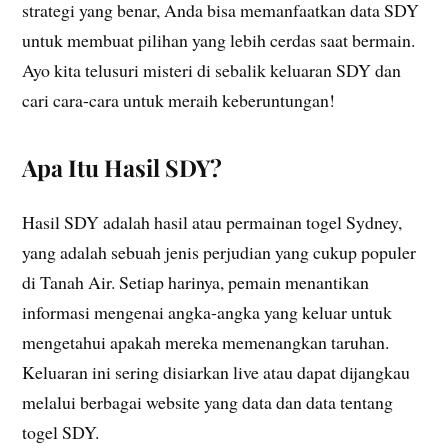
strategi yang benar, Anda bisa memanfaatkan data SDY
untuk membuat pilihan yang lebih cerdas saat bermain.
Ayo kita telusuri misteri di sebalik keluaran SDY dan
cari cara-cara untuk meraih keberuntungan!
Apa Itu Hasil SDY?
Hasil SDY adalah hasil atau permainan togel Sydney,
yang adalah sebuah jenis perjudian yang cukup populer
di Tanah Air. Setiap harinya, pemain menantikan
informasi mengenai angka-angka yang keluar untuk
mengetahui apakah mereka memenangkan taruhan.
Keluaran ini sering disiarkan live atau dapat dijangkau
melalui berbagai website yang data dan data tentang
togel SDY.