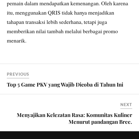
pemain dalam mendapatkan kemenangan. Oleh karena
itu, menggunakan QRIS tidak hanya menjadikan
tahapan transaksi lebih sederhana, tetapi juga
memberikan nilai tambah melalui berbagai promo
menarik.
PREVIOUS
Top 5 Game PKV yang Wajib Dicoba di Tahun Ini
NEXT
Menyajikan Kelezatan Rasa: Komunitas Kuliner
Menurut pandangan Bree.