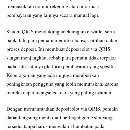
memasukkan nomor rekening atau informasi
pembayaran yang lainnya secara manual lagi.
Sistem QRIS mendukung anekaragam e-wallet serta
bank, lalu para pemain memiliki banyak pilihan dalam
proses deposit. Ini membuat deposit slot via QRIS
sangat menjangkau, sebab para pemain tidak terpaku
pada satu-satunya platform pembayaran yang spesifik.
Keberagaman yang ada ini juga memberikan
peningkatan pengguna yang lebih memuaskan, karena
mereka dapat mengselect cara yang paling nyaman.
Dengan memanfaatkan deposit slot via QRIS, pemain
dapat langsung menikmati berbagai game slot yang
tersedia tanpa harus mengalami hambatan pada