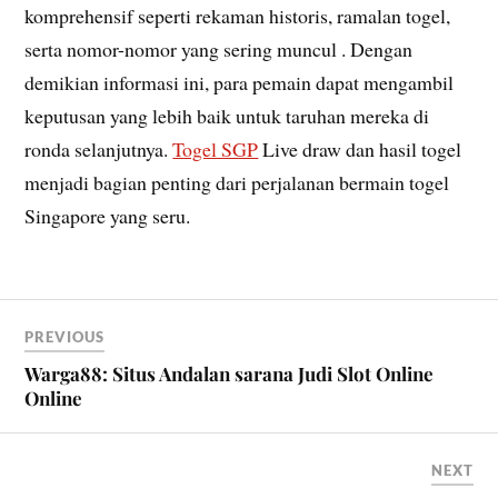
komprehensif seperti rekaman historis, ramalan togel,
serta nomor-nomor yang sering muncul . Dengan
demikian informasi ini, para pemain dapat mengambil
keputusan yang lebih baik untuk taruhan mereka di
ronda selanjutnya.
Togel SGP
Live draw dan hasil togel
menjadi bagian penting dari perjalanan bermain togel
Singapore yang seru.
PREVIOUS
Warga88: Situs Andalan sarana Judi Slot Online
Online
NEXT