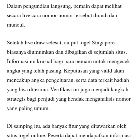
Dalam pengundian langsung, pemain dapat melihat
secara live cara nomor-nomor tersebut diundi dan
muncul.
Setelah live draw selesai, output togel Singapore
biasanya diumumkan dan dibagikan di sejumlah situs.
Informasi ini krusial bagi para pemain untuk mengecek
angka yang telah pasang. Keputusan yang valid akan
mencakup angka pengeluaran, serta data terkait hadiah
yang bisa diterima. Verifikasi ini juga menjadi langkah
strategis bagi penjudi yang hendak menganalisis nomor
yang paling umum.
Di samping itu, ada banyak fitur yang ditawarkan oleh
situs togel online. Peserta dapat mendapatkan informasi