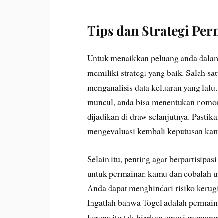
Tips dan Strategi Pe
Untuk menaikkan peluang anda dalam 
memiliki strategi yang baik. Salah s
menganalisis data keluaran yang lalu
muncul, anda bisa menentukan nomor
dijadikan di draw selanjutnya. Pasti
mengevaluasi kembali keputusan ka
Selain itu, penting agar berpartisipa
untuk permainan kamu dan cobalah un
Anda dapat menghindari risiko kerug
Ingatlah bahwa Togel adalah permain
karena itu tak biarkan emosi memeng