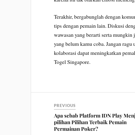
Terakhir, bergabunglah dengan komun
tips dengan pemain lain. Diskusi d
wawasan yang berarti serta mungkin 
yang belum kamu coba. Jangan ragu u
kolaborasi dapat meningkatkan pema
Togel Singapore.
PREVIOUS
Apa sebab Platform IDN Play Men
pilihan Pilihan Terbaik Pemain
Permainan Poker?