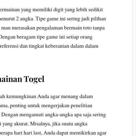
ermainan yang memiliki digit yang lebih sedikit
nurut 2 angka. Tipe game ini sering jadi pilihan
 mau merasakan pengalaman bermain toto tanpa
engan beragam tipe game ini setiap orang
referensi dan tingkat keberanian dalam dalam
ainan Togel
mbah kemungkinan Anda agar menang dalam
ama, penting untuk mengerjakan penelitian
. Dengan mengamati angka-angka apa saja sering
yang akurat. Misalnya, jika suatu angka
rapa hari hari last, Anda dapat memikirkan agar