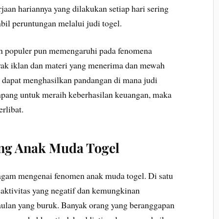
jaan hariannya yang dilakukan setiap hari sering
l peruntungan melalui judi togel.
aan populer pun memengaruhi pada fenomena
nyak iklan dan materi yang menerima dan mewah
but dapat menghasilkan pandangan di mana judi
ampang untuk meraih keberhasilan keuangan, maka
rlibat.
ang Anak Muda Togel
gam mengenai fenomen anak muda togel. Di satu
i aktivitas yang negatif dan kemungkinan
ulan yang buruk. Banyak orang yang beranggapan