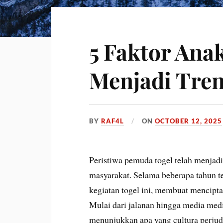
5 Faktor Ana
Menjadi Tre
BY
RAF4L
ON
OCTOBER 12, 2025
Peristiwa pemuda togel telah menjad
masyarakat. Selama beberapa tahun te
kegiatan togel ini, membuat mencipta
Mulai dari jalanan hingga media media
menunjukkan apa yang cultura perjud