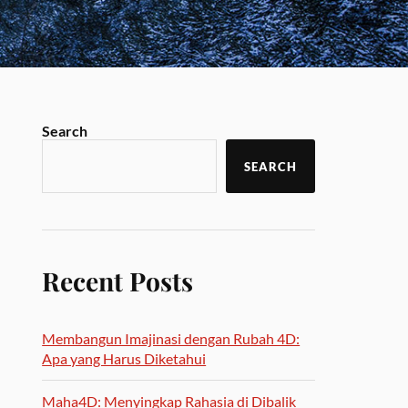
Search
SEARCH
Recent Posts
Membangun Imajinasi dengan Rubah 4D:
Apa yang Harus Diketahui
Maha4D: Menyingkap Rahasia di Dibalik