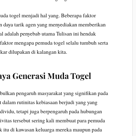
uda togel menjadi hal yang. Beberapa faktor
dan daya tarik agen yang menyediakan memberikan
l adalah penyebab utama Tulisan ini hendak
faktor mengapa pemuda togel selalu tumbuh serta
ar dilupakan di kalangan kita.
aya Generasi Muda Togel
ulkan pengaruh masyarakat yang signifikan pada
 dalam rutinitas kebiasaan berjudi yang yang
dividu, tetapi juga berpengaruh pada hubungan
tivitas tersebut sering kali membuat para pemuda
ik itu di kawasan keluarga mereka maupun pada