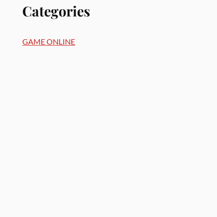
Categories
GAME ONLINE