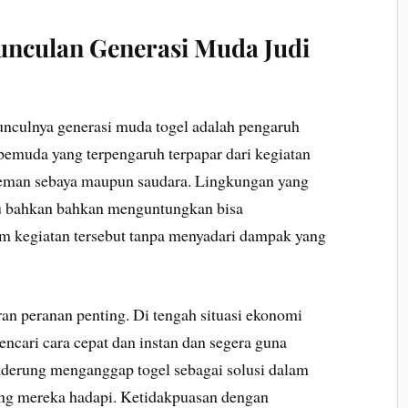
nculan Generasi Muda Judi
nculnya generasi muda togel adalah pengaruh
emuda yang terpengaruh terpapar dari kegiatan
 teman sebaya maupun saudara. Lingkungan yang
au bahkan bahkan menguntungkan bisa
m kegiatan tersebut tanpa menyadari dampak yang
ran peranan penting. Di tengah situasi ekonomi
encari cara cepat dan instan dan segera guna
nderung menganggap togel sebagai solusi dalam
yang mereka hadapi. Ketidakpuasan dengan