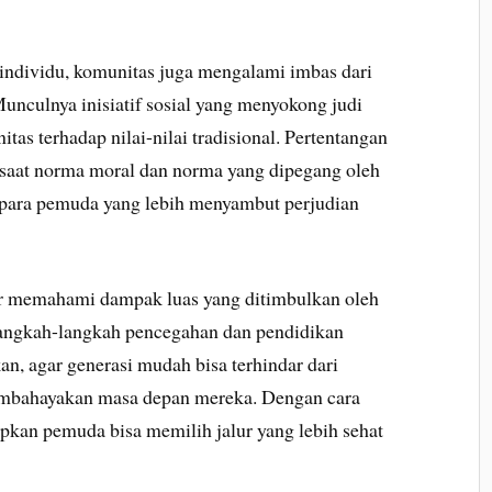
individu, komunitas juga mengalami imbas dari
unculnya inisiatif sosial yang menyokong judi
s terhadap nilai-nilai tradisional. Pertentangan
di saat norma moral dan norma yang dipegang oleh
n para pemuda yang lebih menyambut perjudian
ar memahami dampak luas yang ditimbulkan oleh
angkah-langkah pencegahan dan pendidikan
kan, agar generasi mudah bisa terhindar dari
mbahayakan masa depan mereka. Dengan cara
rapkan pemuda bisa memilih jalur yang lebih sehat