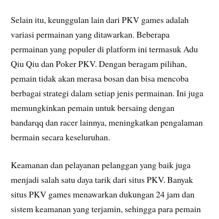
Selain itu, keunggulan lain dari PKV games adalah
variasi permainan yang ditawarkan. Beberapa
permainan yang populer di platform ini termasuk Adu
Qiu Qiu dan Poker PKV. Dengan beragam pilihan,
pemain tidak akan merasa bosan dan bisa mencoba
berbagai strategi dalam setiap jenis permainan. Ini juga
memungkinkan pemain untuk bersaing dengan
bandarqq dan racer lainnya, meningkatkan pengalaman
bermain secara keseluruhan.
Keamanan dan pelayanan pelanggan yang baik juga
menjadi salah satu daya tarik dari situs PKV. Banyak
situs PKV games menawarkan dukungan 24 jam dan
sistem keamanan yang terjamin, sehingga para pemain