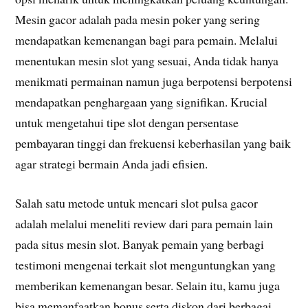
Mesin gacor adalah pada mesin poker yang sering
mendapatkan kemenangan bagi para pemain. Melalui
menentukan mesin slot yang sesuai, Anda tidak hanya
menikmati permainan namun juga berpotensi berpotensi
mendapatkan penghargaan yang signifikan. Krucial
untuk mengetahui tipe slot dengan persentase
pembayaran tinggi dan frekuensi keberhasilan yang baik
agar strategi bermain Anda jadi efisien.
Salah satu metode untuk mencari slot pulsa gacor
adalah melalui meneliti review dari para pemain lain
pada situs mesin slot. Banyak pemain yang berbagi
testimoni mengenai terkait slot menguntungkan yang
memberikan kemenangan besar. Selain itu, kamu juga
bisa memanfaatkan bonus serta diskon dari berbagai