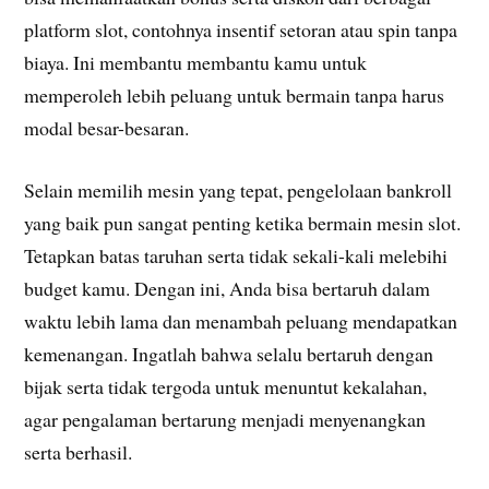
platform slot, contohnya insentif setoran atau spin tanpa
biaya. Ini membantu membantu kamu untuk
memperoleh lebih peluang untuk bermain tanpa harus
modal besar-besaran.
Selain memilih mesin yang tepat, pengelolaan bankroll
yang baik pun sangat penting ketika bermain mesin slot.
Tetapkan batas taruhan serta tidak sekali-kali melebihi
budget kamu. Dengan ini, Anda bisa bertaruh dalam
waktu lebih lama dan menambah peluang mendapatkan
kemenangan. Ingatlah bahwa selalu bertaruh dengan
bijak serta tidak tergoda untuk menuntut kekalahan,
agar pengalaman bertarung menjadi menyenangkan
serta berhasil.