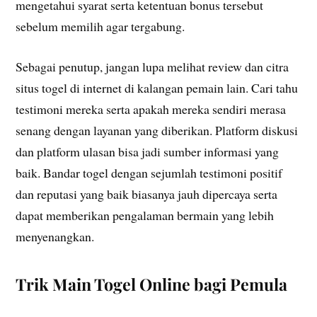
mengetahui syarat serta ketentuan bonus tersebut
sebelum memilih agar tergabung.
Sebagai penutup, jangan lupa melihat review dan citra
situs togel di internet di kalangan pemain lain. Cari tahu
testimoni mereka serta apakah mereka sendiri merasa
senang dengan layanan yang diberikan. Platform diskusi
dan platform ulasan bisa jadi sumber informasi yang
baik. Bandar togel dengan sejumlah testimoni positif
dan reputasi yang baik biasanya jauh dipercaya serta
dapat memberikan pengalaman bermain yang lebih
menyenangkan.
Trik Main Togel Online bagi Pemula