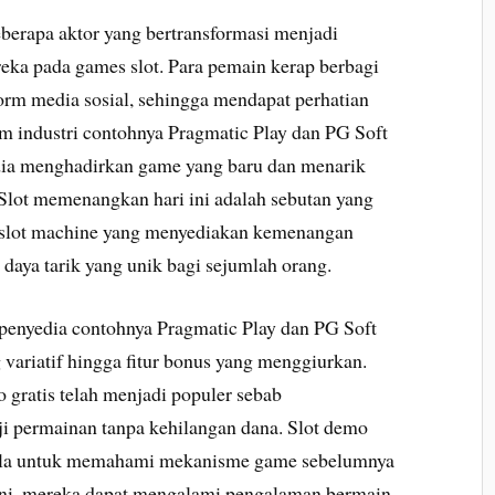
beberapa aktor yang bertransformasi menjadi
reka pada games slot. Para pemain kerap berbagi
form media sosial, sehingga mendapat perhatian
 industri contohnya Pragmatic Play dan PG Soft
dia menghadirkan game yang baru dan menarik
Slot memenangkan hari ini adalah sebutan yang
 slot machine yang menyediakan kemenangan
 daya tarik yang unik bagi sejumlah orang.
 penyedia contohnya Pragmatic Play dan PG Soft
 variatif hingga fitur bonus yang menggiurkan.
o gratis telah menjadi populer sebab
 permainan tanpa kehilangan dana. Slot demo
ula untuk memahami mekanisme game sebelumnya
ini, mereka dapat mengalami pengalaman bermain