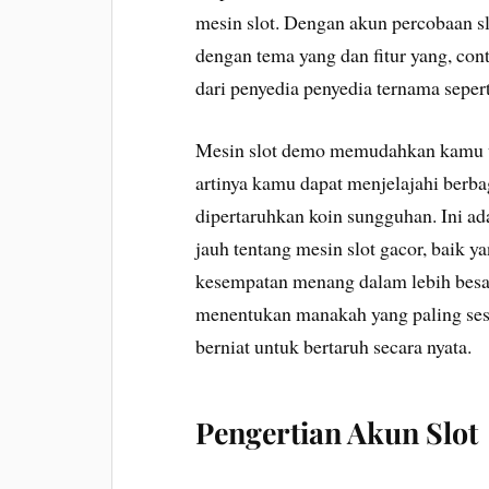
mesin slot. Dengan akun percobaan sl
dengan tema yang dan fitur yang, con
dari penyedia penyedia ternama seper
Mesin slot demo memudahkan kamu u
artinya kamu dapat menjelajahi berbag
dipertaruhkan koin sungguhan. Ini 
jauh tentang mesin slot gacor, baik
kesempatan menang dalam lebih besar
menentukan manakah yang paling ses
berniat untuk bertaruh secara nyata.
Pengertian Akun Slot