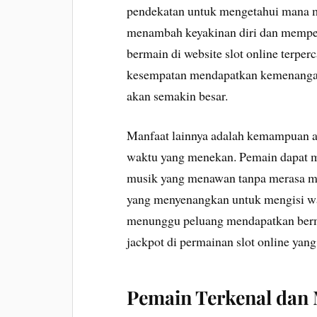
pendekatan untuk mengetahui mana ma
menambah keyakinan diri dan memper
bermain di website slot online terper
kesempatan mendapatkan kemenangan
akan semakin besar.
Manfaat lainnya adalah kemampuan ag
waktu yang menekan. Pemain dapat me
musik yang menawan tanpa merasa me
yang menyenangkan untuk mengisi w
menunggu peluang mendapatkan bermai
jackpot di permainan slot online yang
Pemain Terkenal dan 