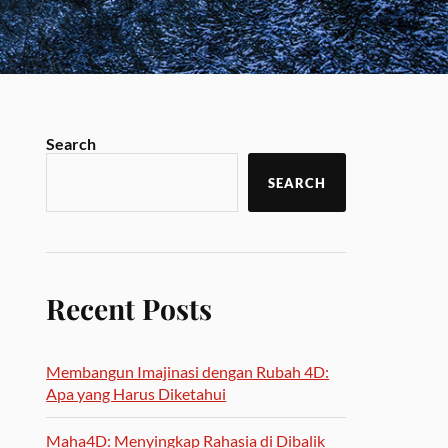
Search
SEARCH
Recent Posts
Membangun Imajinasi dengan Rubah 4D:
Apa yang Harus Diketahui
Maha4D: Menyingkap Rahasia di Dibalik