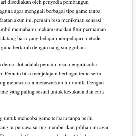
dari disediakan oleh penyedia pembangun
una agar menggali berbagai tipe game tanpa
faatan akun ini, pemain bisa menikmati sensasi
a sambil memahami mekanisme dan fitur permainan
endatang baru yang belajar mempelajari metode
guna bertaruh dengan uang sungguhan.
n demo slot adalah pemain bisa menguji coba
an. Pemain bisa menjelajahi berbagai tema serta
ic yang menawarkan menawarkan fitur unik. Dengan
me yang paling sesuai untuk kesukaan dan cara
 untuk mencoba game terbaru tanpa perlu
yang terpercaya sering memberikan pilihan ini agar