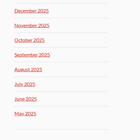
December 2025
November 2025
October 2025
September 2025
August 2025
July 2025
June 2025
May 2025