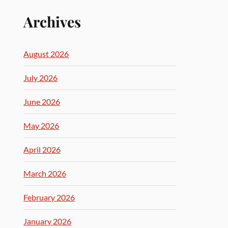
Archives
August 2026
July 2026
June 2026
May 2026
April 2026
March 2026
February 2026
January 2026