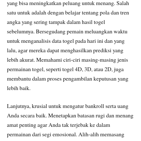
yang bisa meningkatkan peluang untuk menang. Salah
satu untuk adalah dengan belajar tentang pola dan tren
angka yang sering tampak dalam hasil togel
sebelumnya. Bersegudang pemain meluangkan waktu
untuk menganalisis data togel pada hari ini dan yang
lalu, agar mereka dapat menghasilkan prediksi yang
lebih akurat. Memahami ciri-ciri masing-masing jenis
permainan togel, seperti togel 4D, 3D, atau 2D, juga
membantu dalam proses pengambilan keputusan yang
lebih baik.
Lanjutnya, krusial untuk mengatur bankroll serta uang
Anda secara baik. Menetapkan batasan rugi dan menang
amat penting agar Anda tak terjebak ke dalam
permainan dari segi emosional. Alih-alih memasang