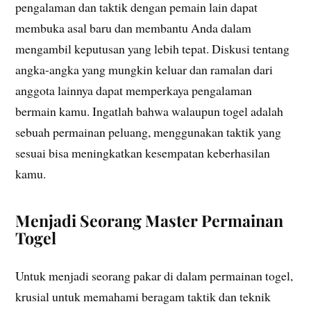
pengalaman dan taktik dengan pemain lain dapat
membuka asal baru dan membantu Anda dalam
mengambil keputusan yang lebih tepat. Diskusi tentang
angka-angka yang mungkin keluar dan ramalan dari
anggota lainnya dapat memperkaya pengalaman
bermain kamu. Ingatlah bahwa walaupun togel adalah
sebuah permainan peluang, menggunakan taktik yang
sesuai bisa meningkatkan kesempatan keberhasilan
kamu.
Menjadi Seorang Master Permainan
Togel
Untuk menjadi seorang pakar di dalam permainan togel,
krusial untuk memahami beragam taktik dan teknik