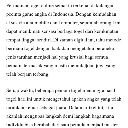
Permainan togel online semakin terkenal di kalangan
pecinta game angka di Indonesia. Dengan kemudahan
akses via alat mobile dan komputer, sejumlah orang kini
dapat menikmati sensasi berlaga togel dari kenikmatan
tempat tinggal sendiri. Di zaman digital ini, tahu metode
bermain togel dengan baik dan mengetahui beraneka
jenis taruhan menjadi hal yang krusial bagi semua
pemain, termasuk yang masih memulai|dan juga yang
telah berjam terbang.
Setiap waktu, beberapa pemain togel menunggu hasil
togel hari ini untuk mengetahui apakah angka yang telah
taruhkan keluar sebagai juara. Dalam artikel ini, kita
akanlah mengupas langkah demi langkah bagaimana
individu bisa berubah dari satu pemula menjadi master