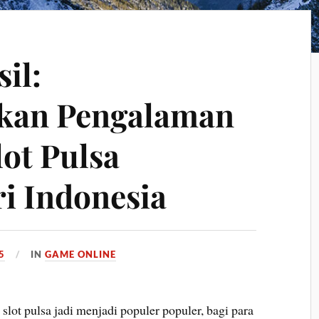
il:
kan Pengalaman
ot Pulsa
ri Indonesia
5
IN
GAME ONLINE
lot pulsa jadi menjadi populer populer, bagi para