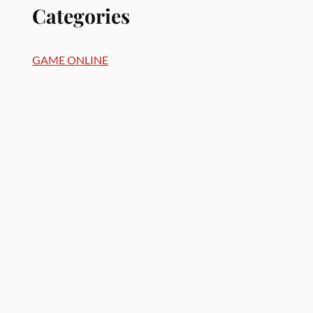
Categories
GAME ONLINE