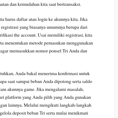
atan dan kemudahan kita saat bertransaksi.
ita harus daftar atau login ke akunnya kita. Jika
r registrasi yang biasanya umumnya berupa dari
fikasi the account. Usai memiliki registrasi, kita
erta menentukan metode pemasukan menggunakan
gi agar memasukkan nomor ponsel Tri Anda dan
utuhkan, Anda bakal menerima konfirmasi untuk
apa saat sampai beban Anda dipotong serta saldo
lam akunnya game. Jika mengalami masalah,
ari platform yang Anda pilih yang Anda gunakan
gan lainnya. Melalui mengikuti langkah-langkah
ngelola deposit beban Tri serta mulai menikmati