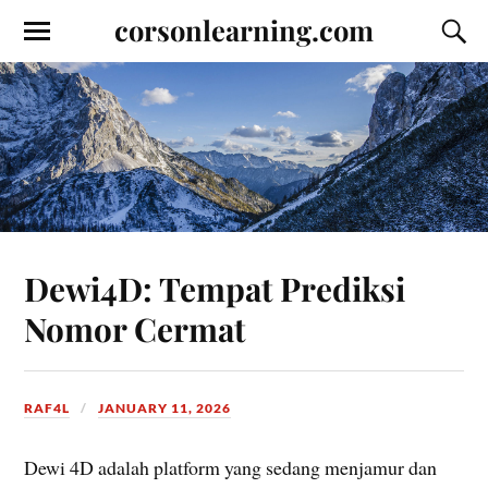
corsonlearning.com
Dewi4D: Tempat Prediksi
Nomor Cermat
RAF4L
JANUARY 11, 2026
Dewi 4D adalah platform yang sedang menjamur dan