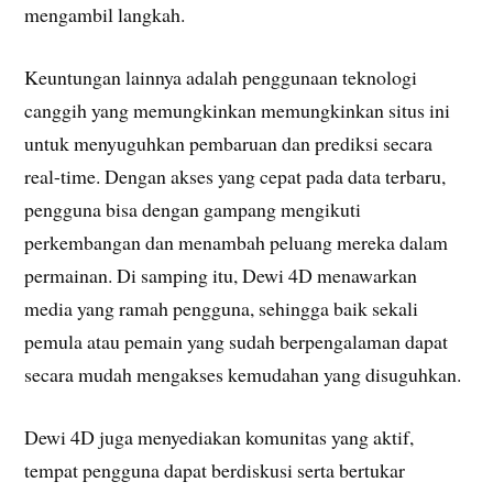
mengambil langkah.
Keuntungan lainnya adalah penggunaan teknologi
canggih yang memungkinkan memungkinkan situs ini
untuk menyuguhkan pembaruan dan prediksi secara
real-time. Dengan akses yang cepat pada data terbaru,
pengguna bisa dengan gampang mengikuti
perkembangan dan menambah peluang mereka dalam
permainan. Di samping itu, Dewi 4D menawarkan
media yang ramah pengguna, sehingga baik sekali
pemula atau pemain yang sudah berpengalaman dapat
secara mudah mengakses kemudahan yang disuguhkan.
Dewi 4D juga menyediakan komunitas yang aktif,
tempat pengguna dapat berdiskusi serta bertukar