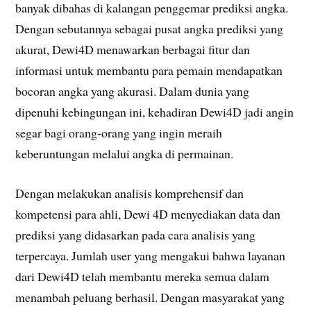
banyak dibahas di kalangan penggemar prediksi angka.
Dengan sebutannya sebagai pusat angka prediksi yang
akurat, Dewi4D menawarkan berbagai fitur dan
informasi untuk membantu para pemain mendapatkan
bocoran angka yang akurasi. Dalam dunia yang
dipenuhi kebingungan ini, kehadiran Dewi4D jadi angin
segar bagi orang-orang yang ingin meraih
keberuntungan melalui angka di permainan.
Dengan melakukan analisis komprehensif dan
kompetensi para ahli, Dewi 4D menyediakan data dan
prediksi yang didasarkan pada cara analisis yang
terpercaya. Jumlah user yang mengakui bahwa layanan
dari Dewi4D telah membantu mereka semua dalam
menambah peluang berhasil. Dengan masyarakat yang