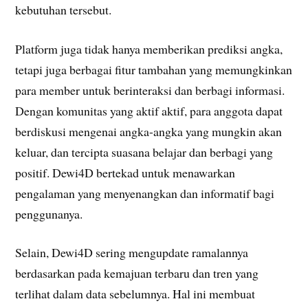
kebutuhan tersebut.
Platform juga tidak hanya memberikan prediksi angka,
tetapi juga berbagai fitur tambahan yang memungkinkan
para member untuk berinteraksi dan berbagi informasi.
Dengan komunitas yang aktif aktif, para anggota dapat
berdiskusi mengenai angka-angka yang mungkin akan
keluar, dan tercipta suasana belajar dan berbagi yang
positif. Dewi4D bertekad untuk menawarkan
pengalaman yang menyenangkan dan informatif bagi
penggunanya.
Selain, Dewi4D sering mengupdate ramalannya
berdasarkan pada kemajuan terbaru dan tren yang
terlihat dalam data sebelumnya. Hal ini membuat