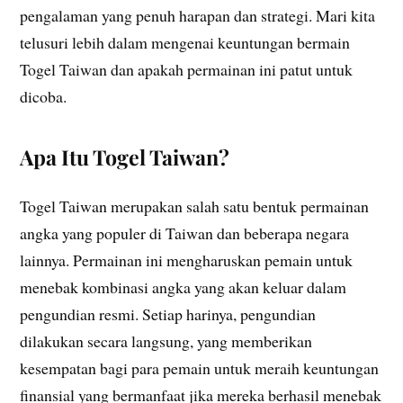
pengalaman yang penuh harapan dan strategi. Mari kita
telusuri lebih dalam mengenai keuntungan bermain
Togel Taiwan dan apakah permainan ini patut untuk
dicoba.
Apa Itu Togel Taiwan?
Togel Taiwan merupakan salah satu bentuk permainan
angka yang populer di Taiwan dan beberapa negara
lainnya. Permainan ini mengharuskan pemain untuk
menebak kombinasi angka yang akan keluar dalam
pengundian resmi. Setiap harinya, pengundian
dilakukan secara langsung, yang memberikan
kesempatan bagi para pemain untuk meraih keuntungan
finansial yang bermanfaat jika mereka berhasil menebak