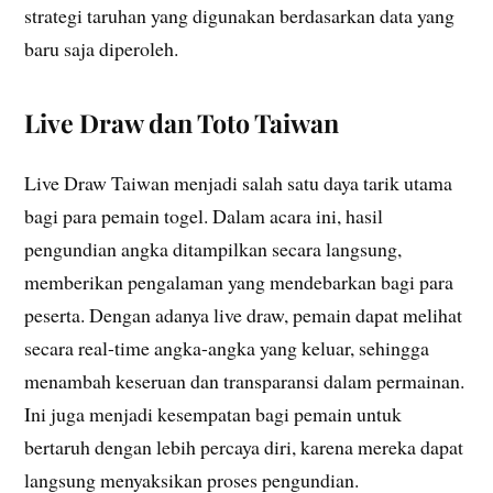
strategi taruhan yang digunakan berdasarkan data yang
baru saja diperoleh.
Live Draw dan Toto Taiwan
Live Draw Taiwan menjadi salah satu daya tarik utama
bagi para pemain togel. Dalam acara ini, hasil
pengundian angka ditampilkan secara langsung,
memberikan pengalaman yang mendebarkan bagi para
peserta. Dengan adanya live draw, pemain dapat melihat
secara real-time angka-angka yang keluar, sehingga
menambah keseruan dan transparansi dalam permainan.
Ini juga menjadi kesempatan bagi pemain untuk
bertaruh dengan lebih percaya diri, karena mereka dapat
langsung menyaksikan proses pengundian.