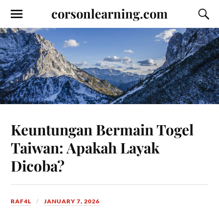
corsonlearning.com
Keuntungan Bermain Togel
Taiwan: Apakah Layak
Dicoba?
RAF4L
JANUARY 7, 2026