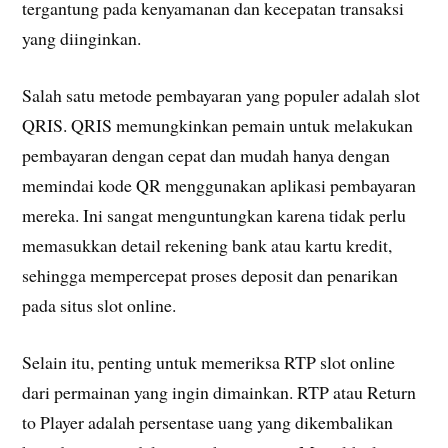
tergantung pada kenyamanan dan kecepatan transaksi
yang diinginkan.
Salah satu metode pembayaran yang populer adalah slot
QRIS. QRIS memungkinkan pemain untuk melakukan
pembayaran dengan cepat dan mudah hanya dengan
memindai kode QR menggunakan aplikasi pembayaran
mereka. Ini sangat menguntungkan karena tidak perlu
memasukkan detail rekening bank atau kartu kredit,
sehingga mempercepat proses deposit dan penarikan
pada situs slot online.
Selain itu, penting untuk memeriksa RTP slot online
dari permainan yang ingin dimainkan. RTP atau Return
to Player adalah persentase uang yang dikembalikan