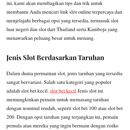
ini, kami akan membagikan tips dan trik untuk
membantu Anda mencari link slot online terpercaya dan
menjelajahi berbagai opsi yang tersedia, termasuk slot
luar negeri dan slot dari Thailand serta Kamboja yang
menawarkan peluang besar untuk menang.
Jenis Slot Berdasarkan Taruhan
Dalam dunia permainan slot, jenis taruhan yang tersedia
sangat bervariasi. Salah satu kategori yang populer
adalah slot bet kecil.
slot bet kecil
Jenis slot ini
memungkinkan pemain untuk memasang taruhan
dengan nominal rendah, seperti slot bet 100 atau slot bet
200. Dengan opsi taruhan yang terjangkau ini, pemain
pemula atau mereka yang ingin bermain dengan risiko