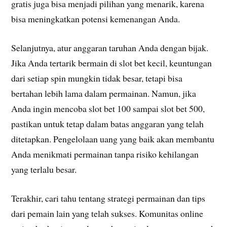
gratis juga bisa menjadi pilihan yang menarik, karena
bisa meningkatkan potensi kemenangan Anda.
Selanjutnya, atur anggaran taruhan Anda dengan bijak.
Jika Anda tertarik bermain di slot bet kecil, keuntungan
dari setiap spin mungkin tidak besar, tetapi bisa
bertahan lebih lama dalam permainan. Namun, jika
Anda ingin mencoba slot bet 100 sampai slot bet 500,
pastikan untuk tetap dalam batas anggaran yang telah
ditetapkan. Pengelolaan uang yang baik akan membantu
Anda menikmati permainan tanpa risiko kehilangan
yang terlalu besar.
Terakhir, cari tahu tentang strategi permainan dan tips
dari pemain lain yang telah sukses. Komunitas online