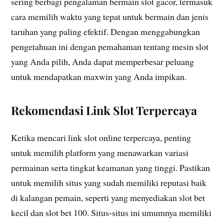
sering berbagi pengalaman bermain slot gacor, termasuk
cara memilih waktu yang tepat untuk bermain dan jenis
taruhan yang paling efektif. Dengan menggabungkan
pengetahuan ini dengan pemahaman tentang mesin slot
yang Anda pilih, Anda dapat memperbesar peluang
untuk mendapatkan maxwin yang Anda impikan.
Rekomendasi Link Slot Terpercaya
Ketika mencari link slot online terpercaya, penting
untuk memilih platform yang menawarkan variasi
permainan serta tingkat keamanan yang tinggi. Pastikan
untuk memilih situs yang sudah memiliki reputasi baik
di kalangan pemain, seperti yang menyediakan slot bet
kecil dan slot bet 100. Situs-situs ini umumnya memiliki