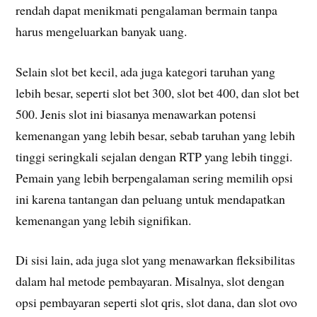
rendah dapat menikmati pengalaman bermain tanpa
harus mengeluarkan banyak uang.
Selain slot bet kecil, ada juga kategori taruhan yang
lebih besar, seperti slot bet 300, slot bet 400, dan slot bet
500. Jenis slot ini biasanya menawarkan potensi
kemenangan yang lebih besar, sebab taruhan yang lebih
tinggi seringkali sejalan dengan RTP yang lebih tinggi.
Pemain yang lebih berpengalaman sering memilih opsi
ini karena tantangan dan peluang untuk mendapatkan
kemenangan yang lebih signifikan.
Di sisi lain, ada juga slot yang menawarkan fleksibilitas
dalam hal metode pembayaran. Misalnya, slot dengan
opsi pembayaran seperti slot qris, slot dana, dan slot ovo