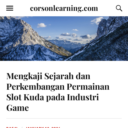
corsonlearning.com
Mengkaji Sejarah dan
Perkembangan Permainan
Slot Kuda pada Industri
Game