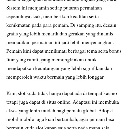
Sistem ini menjamin setiap putaran permainan
sepenuhnya acak, memberikan keadilan serta
kenikmatan pada para pemain. Di samping itu, desain
grafis yang lebih menarik dan gerakan yang dinamis
menjadikan permainan ini jadi lebih menyenangkan.
Pemain kini dapat menikmati berbagai tema serta bonus
fitur yang rumit, yang memungkinkan untuk
mendapatkan keuntungan yang lebih signifikan dan
memperoleh waktu bermain yang lebih longgar.
Kini, slot kuda tidak hanya dapat ada di tempat kasino
tetapi juga dapat di situs online. Adaptasi ini membuka
akses yang lebih mudah bagi pemain global. Adopsi
mobil mobile juga kian bertambah, agar pemain bisa
bermain kuda slot kapan saja serta pada mana saja.