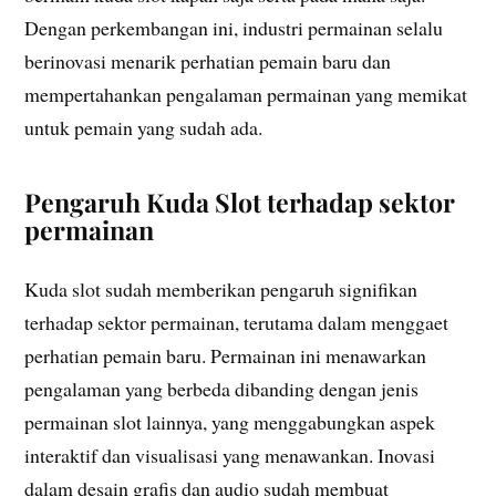
Dengan perkembangan ini, industri permainan selalu
berinovasi menarik perhatian pemain baru dan
mempertahankan pengalaman permainan yang memikat
untuk pemain yang sudah ada.
Pengaruh Kuda Slot terhadap sektor
permainan
Kuda slot sudah memberikan pengaruh signifikan
terhadap sektor permainan, terutama dalam menggaet
perhatian pemain baru. Permainan ini menawarkan
pengalaman yang berbeda dibanding dengan jenis
permainan slot lainnya, yang menggabungkan aspek
interaktif dan visualisasi yang menawankan. Inovasi
dalam desain grafis dan audio sudah membuat