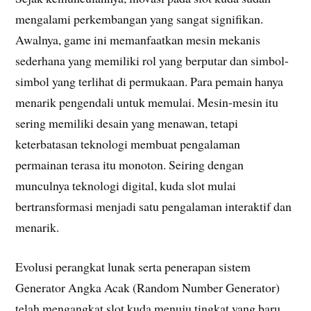
mengalami perkembangan yang sangat signifikan.
Awalnya, game ini memanfaatkan mesin mekanis
sederhana yang memiliki rol yang berputar dan simbol-
simbol yang terlihat di permukaan. Para pemain hanya
menarik pengendali untuk memulai. Mesin-mesin itu
sering memiliki desain yang menawan, tetapi
keterbatasan teknologi membuat pengalaman
permainan terasa itu monoton. Seiring dengan
munculnya teknologi digital, kuda slot mulai
bertransformasi menjadi satu pengalaman interaktif dan
menarik.
Evolusi perangkat lunak serta penerapan sistem
Generator Angka Acak (Random Number Generator)
telah mengangkat slot kuda menuju tingkat yang baru.