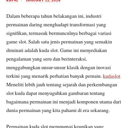
RAF4L
JANUARY 12, 2026
Dalam beberapa tahun belakangan ini, industri
permainan daring menghadapi transformasi yang
signifikan, termasuk bermunculnya berbagai variasi
game slot. Salah satu jenis permainan yang semakin
diminati adalah kuda slot. Game ini menyediakan
pengalaman yang seru dan berinteraksi,
menggabungkan unsur-unsur klasik dengan inovasi
terkini yang menarik perhatian banyak pemain.
kudaslot
Meneliti lebih jauh tentang sejarah dan perkembangan
slot kuda dapat menyuguhkan gambaran tentang
bagaimana permainan ini menjadi komponen utama dari
dunia permainan yang kita pahami di era sekarang.
Permainan kuda slot mempunyai keunikan yang