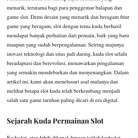
menarik, terutama bagi para penggemar balapan dan
game slot. Demi desain yang menarik dan beragam fitur
game yang beragam, slot dengan tema kuda berhasil
mendapat banyak perhatian dari pemain, baik yang baru
maupun yang sudah berpengalaman. Seiring majunya
inovasi teknologi dan situs judi daring, kuda slot selalu
beradaptasi dan berevolusi, menawarkan pengalaman
yang semakin mendebarkan dan menyenangkan. Dalam
artikel ini, kami akan menelusuri asal mulanya dan
melihat betapa slot kuda telah berkembang menjadi
salah satu game taruhan paling dicari di era digital.
Sejarah Kuda Permainan Slot
Kudaslot, atau lebih dikenal dengan istilah kudaslot,