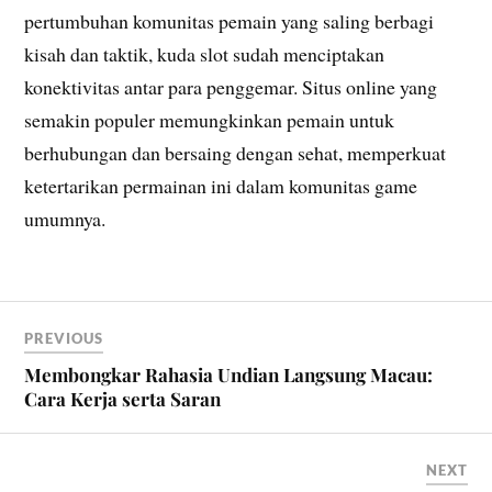
pertumbuhan komunitas pemain yang saling berbagi
kisah dan taktik, kuda slot sudah menciptakan
konektivitas antar para penggemar. Situs online yang
semakin populer memungkinkan pemain untuk
berhubungan dan bersaing dengan sehat, memperkuat
ketertarikan permainan ini dalam komunitas game
umumnya.
PREVIOUS
Membongkar Rahasia Undian Langsung Macau:
Cara Kerja serta Saran
NEXT