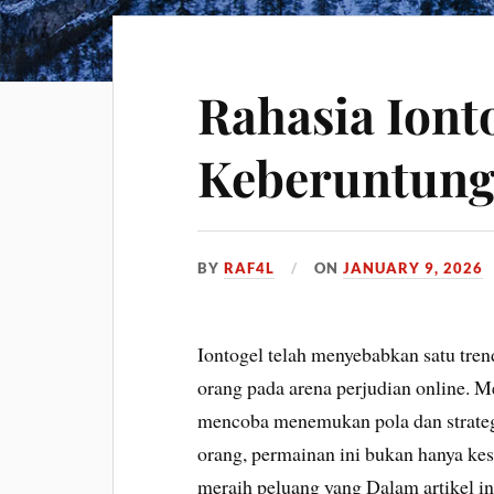
Rahasia Iont
Keberuntung
BY
RAF4L
ON
JANUARY 9, 2026
Iontogel telah menyebabkan satu tre
orang pada arena perjudian online. Me
mencoba menemukan pola dan strate
orang, permainan ini bukan hanya kes
meraih peluang yang Dalam artikel i