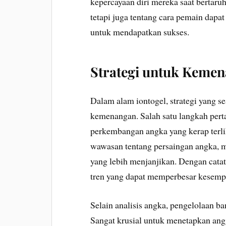
kepercayaan diri mereka saat bertaru
tetapi juga tentang cara pemain dap
untuk mendapatkan sukses.
Strategi untuk Keme
Dalam alam iontogel, strategi yang s
kemenangan. Salah satu langkah pert
perkembangan angka yang kerap terli
wawasan tentang persaingan angka,
yang lebih menjanjikan. Dengan catat
tren yang dapat memperbesar kesemp
Selain analisis angka, pengelolaan ba
Sangat krusial untuk menetapkan angg