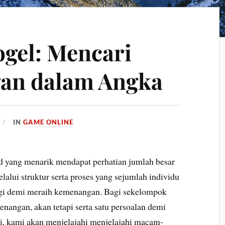
ogel: Mencari
an dalam Angka
IN
GAME ONLINE
nd yang menarik mendapat perhatian jumlah besar
lalui struktur serta proses yang sejumlah individu
gi demi meraih kemenangan. Bagi sekelompok
enangan, akan tetapi serta satu persoalan demi
ni, kami akan menjelajahi menjelajahi macam-