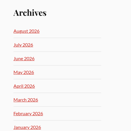
Archives
August 2026
July 2026
June 2026
May 2026
April 2026
March 2026
February 2026
January 2026