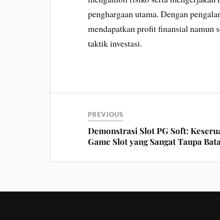
penghargaan utama. Dengan pengalam
mendapatkan profit finansial namun s
taktik investasi.
PREVIOUS
Demonstrasi Slot PG Soft: Keseru
Game Slot yang Sangat Tanpa Bat