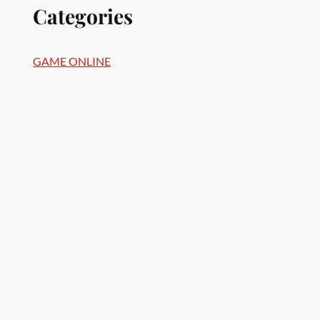
Categories
GAME ONLINE