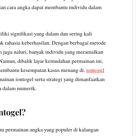
an cara angka dapat membantu individu dalam
iki signifikasi yang dalam dan sering kali
k rahasia keberhasilan. Dengan berbagai metode
an juga naluri, banyak individu yang meramalkan
Namun, dibalik layar kemudahan permainan ini,
 membantu kesempatan kasus menang di.
iontogel
mainan iontogel serta strategi yang dimanfaatkan
n dalam numerik.
ntogel?
orm permainan angka yang populer di kalangan