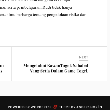
an serta pembelajaran, Rudi tidak hanya
erta ilmu berharga tentang pengelolaan risiko dan
NEXT
an
Mengetahui KawanTogel: Sahabat
as
Yang Setia Dalam Game Togel.
&
POWERED BY
WORDPRESS
THEME BY
ANDERS NORÉN