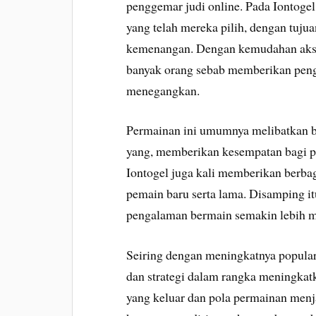
penggemar judi online. Pada Iontoge
yang telah mereka pilih, dengan tuj
kemenangan. Dengan kemudahan aksesn
banyak orang sebab memberikan peng
menegangkan.
Permainan ini umumnya melibatkan be
yang, memberikan kesempatan bagi p
Iontogel juga kali memberikan berba
pemain baru serta lama. Disamping it
pengalaman bermain semakin lebih me
Seiring dengan meningkatnya populari
dan strategi dalam rangka meningka
yang keluar dan pola permainan menj