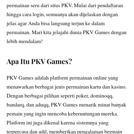
permainan seru dari situs PKV. Mulai dari pendaftaran
hingga cara login, semuanya akan dijelaskan dengan
jelas agar Anda bisa langsung terjun ke dalam
permainan. Mari kita jelajahi dunia PKV Games dengan
lebih mendalam!
Apa Itu PKV Games?
PKV Games adalah platform permainan online yang
menawarkan berbagai jenis permainan kartu dan kasino.
Dengan berbagai pilihan seperti poker, dominoqq,
bandarq, dan aduqq, PKV Games menarik minat banyak
pemain yang ingin mencoba keberuntungan mereka.
Platform ini juga dikenal karena sistemnya yang
terpercaya dan adil, memberikan pengalaman bermain