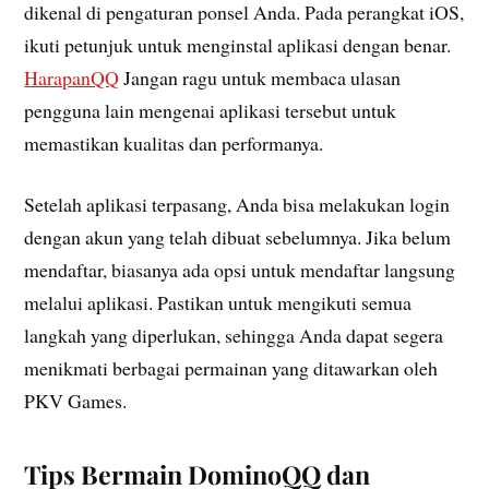
dikenal di pengaturan ponsel Anda. Pada perangkat iOS,
ikuti petunjuk untuk menginstal aplikasi dengan benar.
HarapanQQ
Jangan ragu untuk membaca ulasan
pengguna lain mengenai aplikasi tersebut untuk
memastikan kualitas dan performanya.
Setelah aplikasi terpasang, Anda bisa melakukan login
dengan akun yang telah dibuat sebelumnya. Jika belum
mendaftar, biasanya ada opsi untuk mendaftar langsung
melalui aplikasi. Pastikan untuk mengikuti semua
langkah yang diperlukan, sehingga Anda dapat segera
menikmati berbagai permainan yang ditawarkan oleh
PKV Games.
Tips Bermain DominoQQ dan