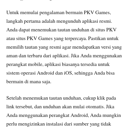
Untuk memulai pengalaman bermain PKV Games,
langkah pertama adalah mengunduh aplikasi resmi.
Anda dapat menemukan tautan unduhan di situs PKV
atau situs PKV Games yang terpercaya. Pastikan untuk
memilih tautan yang resmi agar mendapatkan versi yang
aman dan terbaru dari aplikasi. Jika Anda menggunakan
perangkat mobile, aplikasi biasanya tersedia untuk
sistem operasi Android dan iOS, sehingga Anda bisa
bermain di mana saja.
Setelah menemukan tautan unduhan, cukup klik pada
link tersebut, dan unduhan akan mulai otomatis. Jika
Anda menggunakan perangkat Android, Anda mungkin
perlu mengizinkan instalasi dari sumber yang tidak