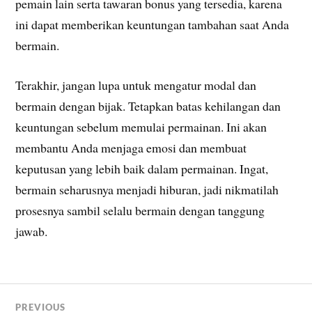
pemain lain serta tawaran bonus yang tersedia, karena
ini dapat memberikan keuntungan tambahan saat Anda
bermain.
Terakhir, jangan lupa untuk mengatur modal dan
bermain dengan bijak. Tetapkan batas kehilangan dan
keuntungan sebelum memulai permainan. Ini akan
membantu Anda menjaga emosi dan membuat
keputusan yang lebih baik dalam permainan. Ingat,
bermain seharusnya menjadi hiburan, jadi nikmatilah
prosesnya sambil selalu bermain dengan tanggung
jawab.
PREVIOUS