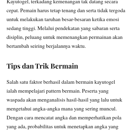
Kayutogel, terkadang kemenangan tak datang secara
cepat. Pemain harus tetap tenang dan serta tidak tergoda
untuk melakukan taruhan besar-besaran ketika emosi
sedang tinggi. Melalui pendekatan yang sabaran serta
disiplin, peluang untuk memenangkan permainan akan
bertambah seiring berjalannya waktu.
Tips dan Trik Bermain
Salah satu faktor berhasil dalam bermain kayutogel
ialah mempelajari pattern bermain. Peserta yang
waspada akan menganalisis hasil-hasil yang lalu untuk
mengetahui angka-angka mana yang sering muncul.
Dengan cara mencatat angka dan memperhatikan pola
yang ada, probabilitas untuk menetapkan angka yang