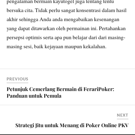
pengalaman bermain kayutogel juga tentang tentu
bersuka cita. Tidak perlu sangat konsentrasi dalam hasil
akhir sehingga Anda anda mengabaikan kesenangan
yang dapat ditawarkan oleh permainan ini. Pertahankan
persepsi optimis serta apa pun belajar dari dari masing-
masing sesi, baik kejayaan maupun kekalahan.
PREVIOUS
Petunjuk Cemerlang Bermain di FerariPoker:
Panduan untuk Pemula
NEXT
Strategi Jitu untuk Menang di Poker Online PKV