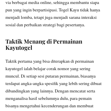
via berbagai media online, sehingga membantu siapa
pun yang ingin berpartisipasi. Togel Kayu tidak hanya
menjadi lomba, tetapi juga menjadi sarana interaksi
sosial dan perbaikan strategi bagi pesertanya.
Taktik Menang di Permainan
Kayutogel
Taktik pertama yang bisa diterapkan di permainan
kayutogel ialah belajar corak nomor yang sering
muncul. Di setiap sesi putaran permainan, biasanya
terdapat angka-angka spesifik yang lebih sering dibuat
dibandingkan yang lainnya. Dengan mencatat serta
menganalisa hasil sebelumnya dulu, para pemain
bisanya mengetahui kecenderungan dan membuat