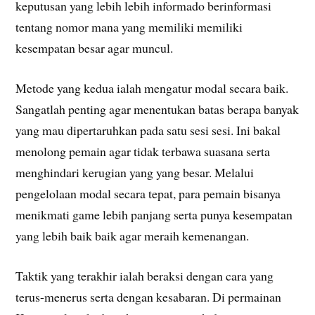
keputusan yang lebih lebih informado berinformasi
tentang nomor mana yang memiliki memiliki
kesempatan besar agar muncul.
Metode yang kedua ialah mengatur modal secara baik.
Sangatlah penting agar menentukan batas berapa banyak
yang mau dipertaruhkan pada satu sesi sesi. Ini bakal
menolong pemain agar tidak terbawa suasana serta
menghindari kerugian yang yang besar. Melalui
pengelolaan modal secara tepat, para pemain bisanya
menikmati game lebih panjang serta punya kesempatan
yang lebih baik baik agar meraih kemenangan.
Taktik yang terakhir ialah beraksi dengan cara yang
terus-menerus serta dengan kesabaran. Di permainan