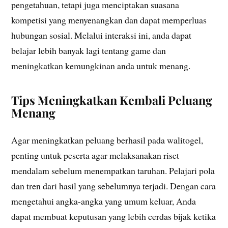
pengetahuan, tetapi juga menciptakan suasana
kompetisi yang menyenangkan dan dapat memperluas
hubungan sosial. Melalui interaksi ini, anda dapat
belajar lebih banyak lagi tentang game dan
meningkatkan kemungkinan anda untuk menang.
Tips Meningkatkan Kembali Peluang
Menang
Agar meningkatkan peluang berhasil pada walitogel,
penting untuk peserta agar melaksanakan riset
mendalam sebelum menempatkan taruhan. Pelajari pola
dan tren dari hasil yang sebelumnya terjadi. Dengan cara
mengetahui angka-angka yang umum keluar, Anda
dapat membuat keputusan yang lebih cerdas bijak ketika