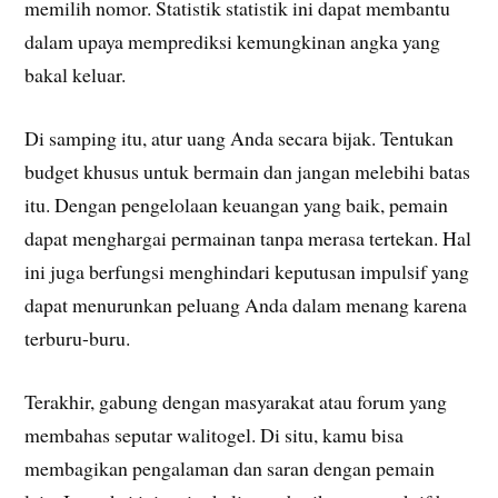
memilih nomor. Statistik statistik ini dapat membantu
dalam upaya memprediksi kemungkinan angka yang
bakal keluar.
Di samping itu, atur uang Anda secara bijak. Tentukan
budget khusus untuk bermain dan jangan melebihi batas
itu. Dengan pengelolaan keuangan yang baik, pemain
dapat menghargai permainan tanpa merasa tertekan. Hal
ini juga berfungsi menghindari keputusan impulsif yang
dapat menurunkan peluang Anda dalam menang karena
terburu-buru.
Terakhir, gabung dengan masyarakat atau forum yang
membahas seputar walitogel. Di situ, kamu bisa
membagikan pengalaman dan saran dengan pemain