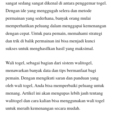
sangat sedang sangat dikenal di antara penggemar togel.
Dengan ide yang menggugah selera dan metode
permainan yang sederhana, banyak orang mulai
memperhatikan peluang dalam menggapai kemenangan
dengan cepat. Untuk para pemain, memahami strategi
dan trik di balik permainan ini bisa menjadi kunci
sukses untuk menghasilkan hasil yang maksimal.
Wali togel, sebagai bagian dari sistem walitogel,
menawarkan banyak data dan tips bermanfaat bagi
pemain. Dengan mengikuti saran dan panduan yang
oleh wali togel, Anda bisa memperbaiki peluang untuk
menang. Artikel ini akan mengupas lebih jauh tentang
walitogel dan cara kalian bisa menggunakan wali togel
untuk meraih kemenangan secara mudah.