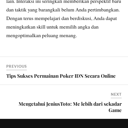
lain. Interaksi ini seringkali memberikan perspektif baru
dan taktik yang barangkali belum Anda pertimbangkan.
Dengan terus mempelajari dan berdiskusi, Anda dapat
meningkatkan skill untuk memilih angka dan
mengoptimalkan peluang menang.
PREVIOUS
Tips Sukses Permainan Poker IDN Secara Online
NEXT
Mengetahui JeniusToto: Me lebih dari sekadar
Game