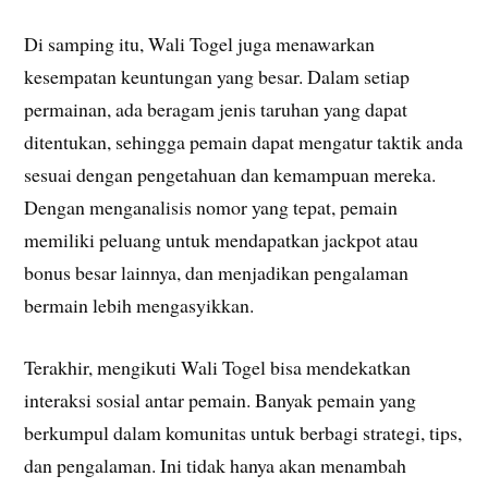
Di samping itu, Wali Togel juga menawarkan
kesempatan keuntungan yang besar. Dalam setiap
permainan, ada beragam jenis taruhan yang dapat
ditentukan, sehingga pemain dapat mengatur taktik anda
sesuai dengan pengetahuan dan kemampuan mereka.
Dengan menganalisis nomor yang tepat, pemain
memiliki peluang untuk mendapatkan jackpot atau
bonus besar lainnya, dan menjadikan pengalaman
bermain lebih mengasyikkan.
Terakhir, mengikuti Wali Togel bisa mendekatkan
interaksi sosial antar pemain. Banyak pemain yang
berkumpul dalam komunitas untuk berbagi strategi, tips,
dan pengalaman. Ini tidak hanya akan menambah