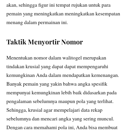
akan, sehingga figur ini tempat rujukan untuk para
pemain yang meningkatkan meningkatkan kesempatan
menang dalam permainan ini.
Taktik Menyortir Nomor
Menentukan nomor dalam walitogel merupakan
tindakan krusial yang dapat dapat mempengaruhi
kemungkinan Anda dalam mendapatkan kemenangan.
Banyak pemain yang yakin bahwa angka spesifik
mempunyai kemungkinan lebih baik didasarkan pada
pengalaman sebelumnya maupun pola yang terlihat.
Sehingga, krusial agar mempelajari data rekap
sebelumnya dan mencari angka yang sering muncul.
Dengan cara memahami pola ini, Anda bisa membuat