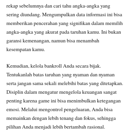
rekap sebelumnya dan cari tahu angka-angka yang
sering diundang. Mengumpulkan data informasi ini bisa
memberikan pencerahan yang signifikan dalam memilih
angka-angka yang akurat pada taruhan kamu. Ini bukan
garansi kemenangan, namun bisa menambah
kesempatan kamu.
Kemudian, kelola bankroll Anda secara bijak.
Tentukanlah batas taruhan yang nyaman dan nyaman
serta jangan sama sekali melebihi batas yang ditetapkan.
Disiplin dalam mengatur mengelola keuangan sangat
penting karena game ini bisa menimbulkan ketegangan
emosi. Melalui mengontrol pengeluaran, Anda bisa
memainkan dengan lebih tenang dan fokus, sehingga
pilihan Anda menjadi lebih bertambah rasional.