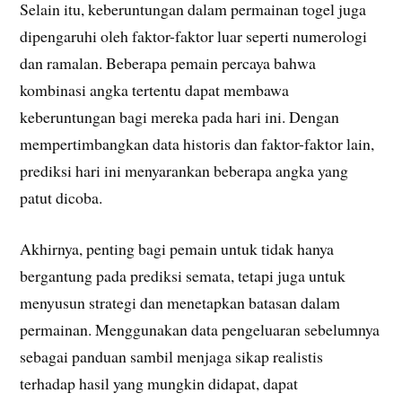
Selain itu, keberuntungan dalam permainan togel juga
dipengaruhi oleh faktor-faktor luar seperti numerologi
dan ramalan. Beberapa pemain percaya bahwa
kombinasi angka tertentu dapat membawa
keberuntungan bagi mereka pada hari ini. Dengan
mempertimbangkan data historis dan faktor-faktor lain,
prediksi hari ini menyarankan beberapa angka yang
patut dicoba.
Akhirnya, penting bagi pemain untuk tidak hanya
bergantung pada prediksi semata, tetapi juga untuk
menyusun strategi dan menetapkan batasan dalam
permainan. Menggunakan data pengeluaran sebelumnya
sebagai panduan sambil menjaga sikap realistis
terhadap hasil yang mungkin didapat, dapat