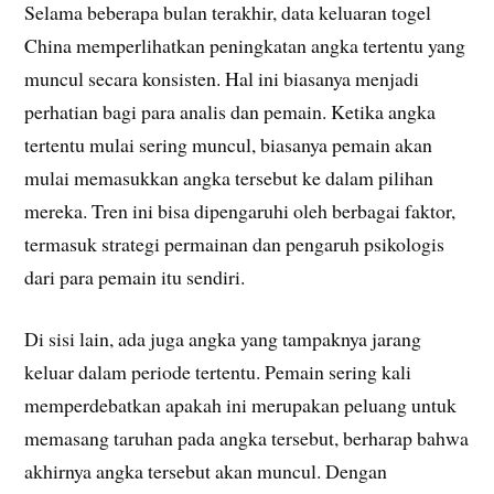
Selama beberapa bulan terakhir, data keluaran togel
China memperlihatkan peningkatan angka tertentu yang
muncul secara konsisten. Hal ini biasanya menjadi
perhatian bagi para analis dan pemain. Ketika angka
tertentu mulai sering muncul, biasanya pemain akan
mulai memasukkan angka tersebut ke dalam pilihan
mereka. Tren ini bisa dipengaruhi oleh berbagai faktor,
termasuk strategi permainan dan pengaruh psikologis
dari para pemain itu sendiri.
Di sisi lain, ada juga angka yang tampaknya jarang
keluar dalam periode tertentu. Pemain sering kali
memperdebatkan apakah ini merupakan peluang untuk
memasang taruhan pada angka tersebut, berharap bahwa
akhirnya angka tersebut akan muncul. Dengan