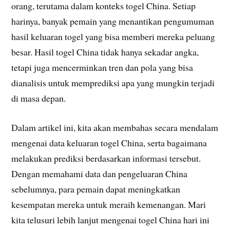
orang, terutama dalam konteks togel China. Setiap
harinya, banyak pemain yang menantikan pengumuman
hasil keluaran togel yang bisa memberi mereka peluang
besar. Hasil togel China tidak hanya sekadar angka,
tetapi juga mencerminkan tren dan pola yang bisa
dianalisis untuk memprediksi apa yang mungkin terjadi
di masa depan.
Dalam artikel ini, kita akan membahas secara mendalam
mengenai data keluaran togel China, serta bagaimana
melakukan prediksi berdasarkan informasi tersebut.
Dengan memahami data dan pengeluaran China
sebelumnya, para pemain dapat meningkatkan
kesempatan mereka untuk meraih kemenangan. Mari
kita telusuri lebih lanjut mengenai togel China hari ini