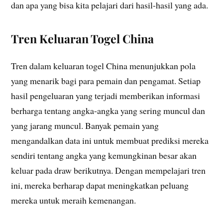
dan apa yang bisa kita pelajari dari hasil-hasil yang ada.
Tren Keluaran Togel China
Tren dalam keluaran togel China menunjukkan pola
yang menarik bagi para pemain dan pengamat. Setiap
hasil pengeluaran yang terjadi memberikan informasi
berharga tentang angka-angka yang sering muncul dan
yang jarang muncul. Banyak pemain yang
mengandalkan data ini untuk membuat prediksi mereka
sendiri tentang angka yang kemungkinan besar akan
keluar pada draw berikutnya. Dengan mempelajari tren
ini, mereka berharap dapat meningkatkan peluang
mereka untuk meraih kemenangan.