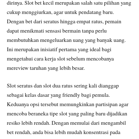
dirinya. Slot bet kecil merupakan salah satu pilihan yang
cukup menggiurkan, agar untuk pendatang baru.
Dengan bet dari seratus hingga empat ratus, pemain
dapat menikmati sensasi bermain tanpa perlu
membutuhkan mengeluarkan uang yang banyak uang.
Ini merupakan inisiatif pertama yang ideal bagi
mengetahui cara kerja slot sebelum mencobanya
mereview taruhan yang lebih besar.
Slot seratus dan slot dua ratus sering kali dianggap
sebagai kelas dasar yang friendly bagi pemula.
Keduanya opsi tersebut memungkinkan partisipan agar
mencoba beraneka tipe slot yang paling baru dijadikan
resiko lebih rendah. Dengan memulai dari mengambil
bet rendah, anda bisa lebih mudah konsentrasi pada