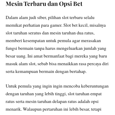
Mesin Terbaru dan Opsi Bet
Dalam alam judi siber, pilihan slot terbaru selalu
memikat perhatian para gamer. Slot bet kecil, misalnya
slot taruhan seratus dan mesin taruhan dua ratus,
memberi kesempatan untuk pemula agar merasakan
fungsi bermain tanpa harus mengeluarkan jumlah yang
besar uang. Ini amat bermanfaat bagi mereka yang baru
masuk alam slot, sebab bisa menaikkan rasa percaya diri
serta kemampuan bermain dengan bertahap.
Untuk pemula yang ingin ingin mencoba keberuntungan
dengan taruhan yang lebih tinggi, slot taruhan empat
ratus serta mesin taruhan delapan ratus adalah opsi
menarik. Walaupun pertaruhan ini lebih besar, tetapi