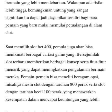
bermain yang lebih mendebarkan. Walaupun ada risiko
lebih tinggi, kemungkinan untung yang sangat
signifikan itu dapat jadi daya pikat sendiri bagi para
pemain yang baru mulai memulai petualangan di alam
slot.
Saat memilih slot bet 400, pemula juga akan bisa
menikmati berbagai variasi game yang. Bersejumlah
slot terbaru memberikan berbagai konsep serta fitur-fitur
menarik yang dapat meningkatkan pengalaman bermain
mereka. Pemain-pemain bisa meneliti beragam opsi,
misalnya mesin slot dengan taruhan 800 perak serta slot
dengan taruhan kecil 100 perak, yang menawarkan
kesempatan dalam mencapai keuntungan yang lebih.