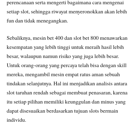
perencanaan serta mengerti bagaimana cara mengenai
setiap slot, sehingga riwayat menyeronokkan akan lebih
fun dan tidak menegangkan.
Sebaliknya, mesin bet 400 dan slot bet 800 menawarkan
kesempatan yang lebih tinggi untuk meraih hasil lebih
besar, walaupun namun risiko yang juga lebih besar.
Untuk orang-orang yang percaya telah bisa dengan skill
mereka, mengambil mesin empat ratus aman sebuah
tindakan selanjutnya. Hal ini menjadikan analisis antara
slot taruhan rendah sebagai membuat penasaran, karena
itu setiap pilihan memiliki keunggulan dan minus yang
dapat disesuaikan berdasarkan tujuan slots bermain
individu.