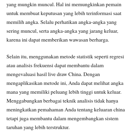
yang mungkin muncul. Hal ini memungkinkan pemain
untuk membuat keputusan yang lebih terinformasi saat
memilih angka. Selalu perhatikan angka-angka yang
sering muncul, serta angka-angka yang jarang keluar,
karena ini dapat memberikan wawasan berharga.
Selain itu, menggunakan metode statistik seperti regresi
atau analisis frekuensi dapat membantu dalam
mengevaluasi hasil live draw China. Dengan
mengaplikasikan metode ini, Anda dapat melihat angka
mana yang memiliki peluang lebih tinggi untuk keluar.
Menggabungkan berbagai teknik analisis tidak hanya
meningkatkan pemahaman Anda tentang keluaran china
tetapi juga membantu dalam mengembangkan sistem
taruhan yang lebih terstruktur.