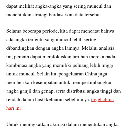
dapat melihat angka-angka yang sering muncul dan
menentukan strategi berdasarkan data tersebut.
Selama beberapa periode, kita dapat mencatat bahwa
ada angka tertentu yang muncul lebih sering
dibandingkan dengan angka lainnya. Melalui analisis
ini, pemain dapat memfokuskan taruhan mereka pada
kombinasi angka yang memiliki peluang lebih tinggi
untuk muncul. Selain itu, pengeluaran China juga
memberikan kesempatan untuk mempertimbangkan
angka ganjil dan genap, serta distribusi angka tinggi dan
rendah dalam hasil keluaran sebelumnya.
togel china
hari ini
Untuk meningkatkan akurasi dalam menentukan angka