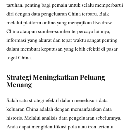
taruhan, penting bagi pemain untuk selalu memperbarui
diri dengan data pengeluaran China terbaru. Baik
melalui platform online yang menyajikan live draw
China ataupun sumber-sumber terpercaya lainnya,
informasi yang akurat dan tepat waktu sangat penting
dalam membuat keputusan yang lebih efektif di pasar
togel China.
Strategi Meningkatkan Peluang
Menang
Salah satu strategi efektif dalam menelusuri data
keluaran China adalah dengan memanfaatkan data
historis. Melalui analisis data pengeluaran sebelumnya,
Anda dapat mengidentifikasi pola atau tren tertentu