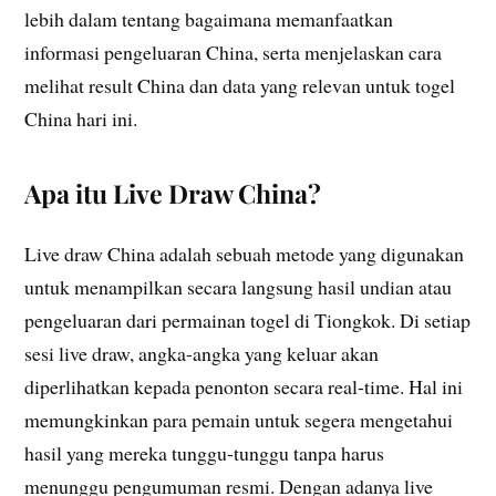
lebih dalam tentang bagaimana memanfaatkan
informasi pengeluaran China, serta menjelaskan cara
melihat result China dan data yang relevan untuk togel
China hari ini.
Apa itu Live Draw China?
Live draw China adalah sebuah metode yang digunakan
untuk menampilkan secara langsung hasil undian atau
pengeluaran dari permainan togel di Tiongkok. Di setiap
sesi live draw, angka-angka yang keluar akan
diperlihatkan kepada penonton secara real-time. Hal ini
memungkinkan para pemain untuk segera mengetahui
hasil yang mereka tunggu-tunggu tanpa harus
menunggu pengumuman resmi. Dengan adanya live