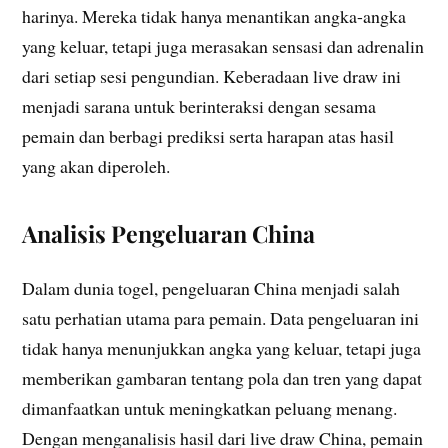
harinya. Mereka tidak hanya menantikan angka-angka
yang keluar, tetapi juga merasakan sensasi dan adrenalin
dari setiap sesi pengundian. Keberadaan live draw ini
menjadi sarana untuk berinteraksi dengan sesama
pemain dan berbagi prediksi serta harapan atas hasil
yang akan diperoleh.
Analisis Pengeluaran China
Dalam dunia togel, pengeluaran China menjadi salah
satu perhatian utama para pemain. Data pengeluaran ini
tidak hanya menunjukkan angka yang keluar, tetapi juga
memberikan gambaran tentang pola dan tren yang dapat
dimanfaatkan untuk meningkatkan peluang menang.
Dengan menganalisis hasil dari live draw China, pemain