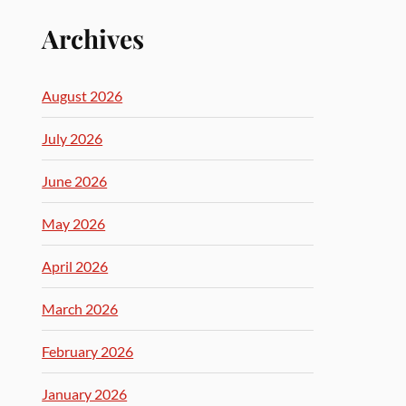
Archives
August 2026
July 2026
June 2026
May 2026
April 2026
March 2026
February 2026
January 2026