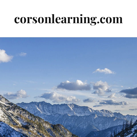
corsonlearning.com