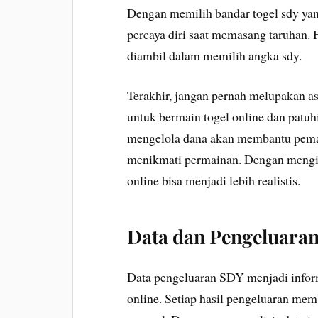
Dengan memilih bandar togel sdy yan
percaya diri saat memasang taruhan. 
diambil dalam memilih angka sdy.
Terakhir, jangan pernah melupakan 
untuk bermain togel online dan patu
mengelola dana akan membantu pemain
menikmati permainan. Dengan mengiku
online bisa menjadi lebih realistis.
Data dan Pengeluara
Data pengeluaran SDY menjadi inform
online. Setiap hasil pengeluaran me