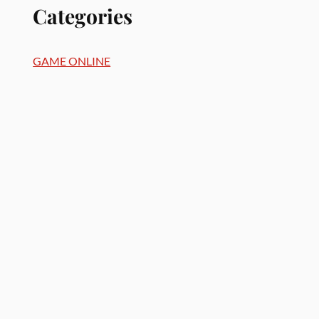
Categories
GAME ONLINE