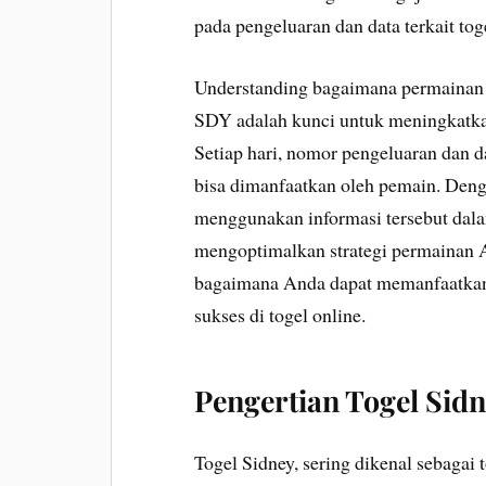
pada pengeluaran dan data terkait to
Understanding bagaimana permainan i
SDY adalah kunci untuk meningkatk
Setiap hari, nomor pengeluaran dan 
bisa dimanfaatkan oleh pemain. Deng
menggunakan informasi tersebut dal
mengoptimalkan strategi permainan A
bagaimana Anda dapat memanfaatkan 
sukses di togel online.
Pengertian Togel Sid
Togel Sidney, sering dikenal sebagai 