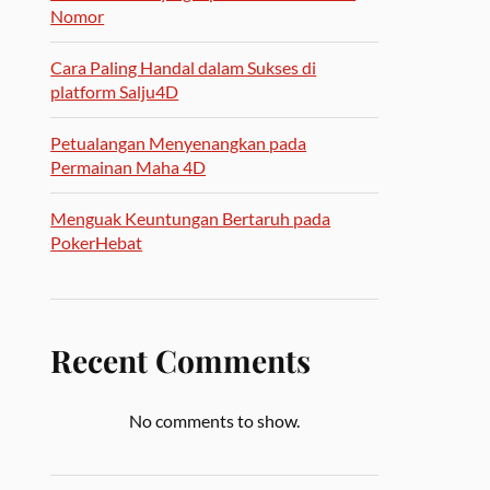
Nomor
Cara Paling Handal dalam Sukses di
platform Salju4D
Petualangan Menyenangkan pada
Permainan Maha 4D
Menguak Keuntungan Bertaruh pada
PokerHebat
Recent Comments
No comments to show.