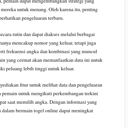
i, pemain dapat mengembangkan strategi yang
 mereka untuk menang. Oleh karena itu, penting
erhatikan pengeluaran terbaru.
ara rutin dan dapat diakses melalui berbagai
ak hanya mencakup nomor yang keluar, tetapi juga
perti frekuensi angka dan kombinasi yang muncul
in yang cermat akan memanfaatkan data ini untuk
peluang lebih tinggi untuk keluar.
nyediakan fitur untuk melihat data dan pengeluaran
n pemain untuk mengikuti perkembangan terkini
pat saat memilih angka. Dengan informasi yang
an dalam bermain togel online dapat meningkat