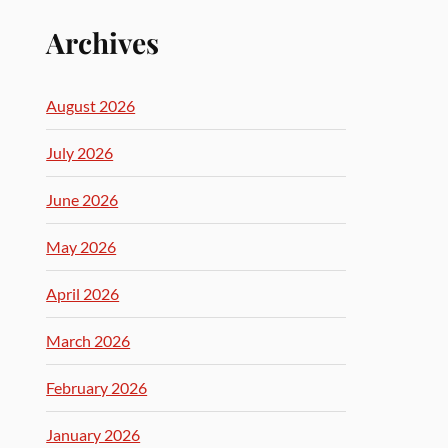
Archives
August 2026
July 2026
June 2026
May 2026
April 2026
March 2026
February 2026
January 2026