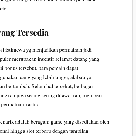
ain.
ang Tersedia
i istimewa yg menjadikan permainan jadi
opuler merupakan insentif selamat datang yang
i bonus tersebut, para pemain dapat
unakan uang yang lebih tinggi, akibatnya
 bertambah. Selain hal tersebut, berbagai
angkan juga sering sering ditawarkan, memberi
 permainan kasino.
enarik adalah beragam game yang disediakan oleh
ional hingga slot terbaru dengan tampilan