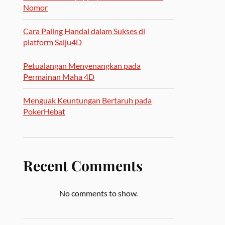
Nomor
Cara Paling Handal dalam Sukses di
platform Salju4D
Petualangan Menyenangkan pada
Permainan Maha 4D
Menguak Keuntungan Bertaruh pada
PokerHebat
Recent Comments
No comments to show.