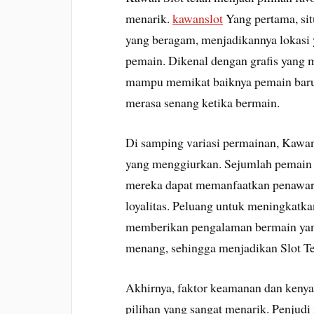
menarik.
kawanslot
Yang pertama, sit
yang beragam, menjadikannya lokasi
pemain. Dikenal dengan grafis yang 
mampu memikat baiknya pemain baru 
merasa senang ketika bermain.
Di samping variasi permainan, Kawan
yang menggiurkan. Sejumlah pemain t
mereka dapat memanfaatkan penawaran
loyalitas. Peluang untuk meningkatka
memberikan pengalaman bermain yan
menang, sehingga menjadikan Slot Te
Akhirnya, faktor keamanan dan keny
pilihan yang sangat menarik. Penjud