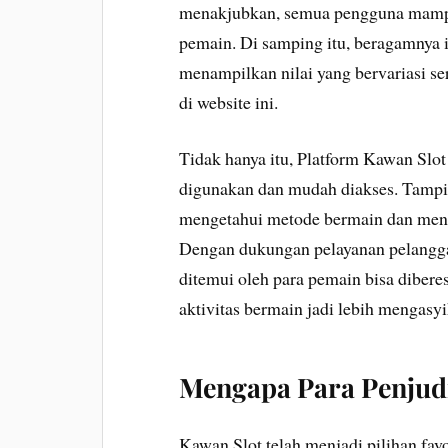
menakjubkan, semua pengguna mampu
pemain. Di samping itu, beragamnya id
menampilkan nilai yang bervariasi se
di website ini.
Tidak hanya itu, Platform Kawan Slot
digunakan dan mudah diakses. Tampi
mengetahui metode bermain dan mend
Dengan dukungan pelayanan pelanggan
ditemui oleh para pemain bisa diber
aktivitas bermain jadi lebih mengasy
Mengapa Para Penjud
Kawan Slot telah menjadi pilihan fav