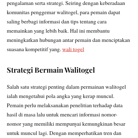
pengalaman serta strategi. Seiring dengan keberadaan
komunitas penggemar walitogel, para pemain dapat
saling berbagi informasi dan tips tentang cara
memainkan yang lebih baik. Hal ini membantu
meningkatkan hubungan antar pemain dan menciptakan
suasana kompetitif yang.
wali togel
Strategi Bermain Walitogel
Salah satu strategi penting dalam permainan walitogel
ialah mengetahui pola angka yang kerap muncul.
Pemain perlu melaksanakan penelitian terhadap data
hasil di masa lalu untuk mencari informasi nomor-
nomor yang memiliki mempunyai kemungkinan besar
untuk muncul lagi. Dengan memperhatikan tren dan