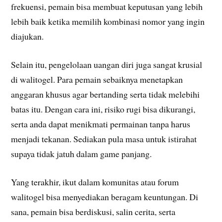
frekuensi, pemain bisa membuat keputusan yang lebih
lebih baik ketika memilih kombinasi nomor yang ingin
diajukan.
Selain itu, pengelolaan uangan diri juga sangat krusial
di walitogel. Para pemain sebaiknya menetapkan
anggaran khusus agar bertanding serta tidak melebihi
batas itu. Dengan cara ini, risiko rugi bisa dikurangi,
serta anda dapat menikmati permainan tanpa harus
menjadi tekanan. Sediakan pula masa untuk istirahat
supaya tidak jatuh dalam game panjang.
Yang terakhir, ikut dalam komunitas atau forum
walitogel bisa menyediakan beragam keuntungan. Di
sana, pemain bisa berdiskusi, salin cerita, serta