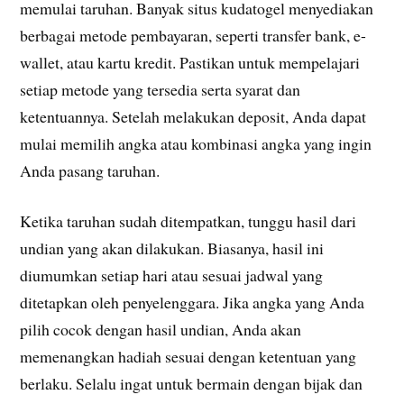
memulai taruhan. Banyak situs kudatogel menyediakan
berbagai metode pembayaran, seperti transfer bank, e-
wallet, atau kartu kredit. Pastikan untuk mempelajari
setiap metode yang tersedia serta syarat dan
ketentuannya. Setelah melakukan deposit, Anda dapat
mulai memilih angka atau kombinasi angka yang ingin
Anda pasang taruhan.
Ketika taruhan sudah ditempatkan, tunggu hasil dari
undian yang akan dilakukan. Biasanya, hasil ini
diumumkan setiap hari atau sesuai jadwal yang
ditetapkan oleh penyelenggara. Jika angka yang Anda
pilih cocok dengan hasil undian, Anda akan
memenangkan hadiah sesuai dengan ketentuan yang
berlaku. Selalu ingat untuk bermain dengan bijak dan