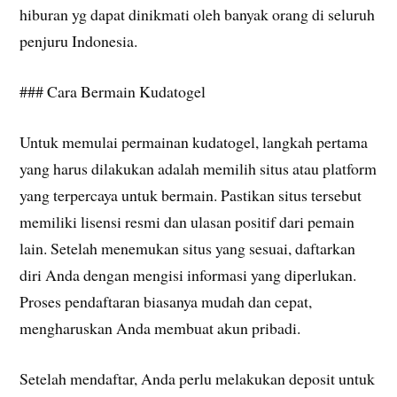
hiburan yg dapat dinikmati oleh banyak orang di seluruh
penjuru Indonesia.
### Cara Bermain Kudatogel
Untuk memulai permainan kudatogel, langkah pertama
yang harus dilakukan adalah memilih situs atau platform
yang terpercaya untuk bermain. Pastikan situs tersebut
memiliki lisensi resmi dan ulasan positif dari pemain
lain. Setelah menemukan situs yang sesuai, daftarkan
diri Anda dengan mengisi informasi yang diperlukan.
Proses pendaftaran biasanya mudah dan cepat,
mengharuskan Anda membuat akun pribadi.
Setelah mendaftar, Anda perlu melakukan deposit untuk