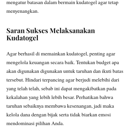
mengatur batasan dalam bermain kudatogel agar tetap
menyenangkan.
Saran Sukses Melaksanakan
Kudatogel
Agar berhasil di memainkan kudatogel, penting agar
mengelola keuangan secara baik. Tentukan budget apa
akan digunakan digunakan untuk taruhan dan ikuti batas
tersebut. Hindari terpancing agar berjudi melebihi dari
yang telah telah, sebab ini dapat mengakibatkan pada
kekalahan yang lebih lebih besar. Perhatikan bahwa
taruhan sebaiknya membawa kesenangan, jadi maka
kelola dana dengan bijak serta tidak biarkan emosi
mendominasi pilihan Anda.