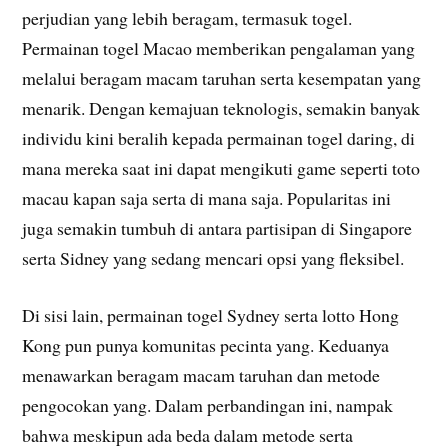
perjudian yang lebih beragam, termasuk togel.
Permainan togel Macao memberikan pengalaman yang
melalui beragam macam taruhan serta kesempatan yang
menarik. Dengan kemajuan teknologis, semakin banyak
individu kini beralih kepada permainan togel daring, di
mana mereka saat ini dapat mengikuti game seperti toto
macau kapan saja serta di mana saja. Popularitas ini
juga semakin tumbuh di antara partisipan di Singapore
serta Sidney yang sedang mencari opsi yang fleksibel.
Di sisi lain, permainan togel Sydney serta lotto Hong
Kong pun punya komunitas pecinta yang. Keduanya
menawarkan beragam macam taruhan dan metode
pengocokan yang. Dalam perbandingan ini, nampak
bahwa meskipun ada beda dalam metode serta