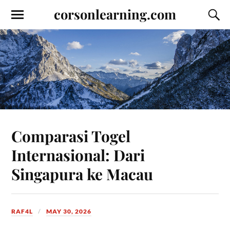
corsonlearning.com
Comparasi Togel
Internasional: Dari
Singapura ke Macau
RAF4L
MAY 30, 2026