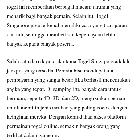
togel ini memberikan berbagai macam taruhan yang
menarik bagi banyak pemain. Selain itu, Togel
Singapore juga terkenal memiliki cara yang transparan
dan fair, sehingga memberikan kepercayaan lebih
banyak kepada banyak peserta.
Salah satu dari daya tarik utama Togel Singapore adalah
jackpot yang tersedia. Pemain bisa mendapatkan
pembayaran yang sangat besar jika berhasil menentukan
angka yang tepat. Di samping itu, banyak cara untuk
bermain, seperti 4D, 3D, dan 2D, mengizinkan pemain
untuk memilih jenis taruhan yang paling cocok dengan
keinginan mereka. Dengan kemudahan akses platform
permainan togel online, semakin banyak orang yang
terlibat dalam game ini.