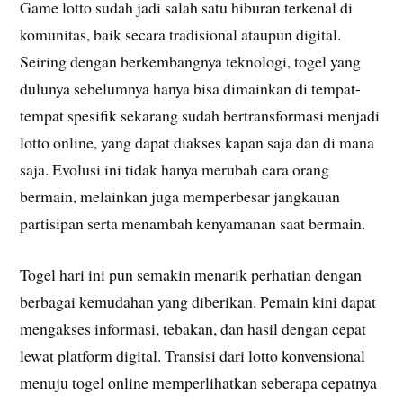
Game lotto sudah jadi salah satu hiburan terkenal di
komunitas, baik secara tradisional ataupun digital.
Seiring dengan berkembangnya teknologi, togel yang
dulunya sebelumnya hanya bisa dimainkan di tempat-
tempat spesifik sekarang sudah bertransformasi menjadi
lotto online, yang dapat diakses kapan saja dan di mana
saja. Evolusi ini tidak hanya merubah cara orang
bermain, melainkan juga memperbesar jangkauan
partisipan serta menambah kenyamanan saat bermain.
Togel hari ini pun semakin menarik perhatian dengan
berbagai kemudahan yang diberikan. Pemain kini dapat
mengakses informasi, tebakan, dan hasil dengan cepat
lewat platform digital. Transisi dari lotto konvensional
menuju togel online memperlihatkan seberapa cepatnya