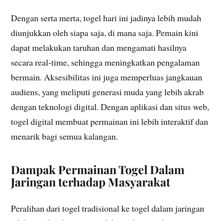
Dengan serta merta, togel hari ini jadinya lebih mudah
diunjukkan oleh siapa saja, di mana saja. Pemain kini
dapat melakukan taruhan dan mengamati hasilnya
secara real-time, sehingga meningkatkan pengalaman
bermain. Aksesibilitas ini juga memperluas jangkauan
audiens, yang meliputi generasi muda yang lebih akrab
dengan teknologi digital. Dengan aplikasi dan situs web,
togel digital membuat permainan ini lebih interaktif dan
menarik bagi semua kalangan.
Dampak Permainan Togel Dalam
Jaringan terhadap Masyarakat
Peralihan dari togel tradisional ke togel dalam jaringan