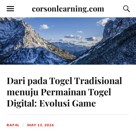
corsonlearning.com
Dari pada Togel Tradisional
menuju Permainan Togel
Digital: Evolusi Game
RAF4L
MAY 13, 2026