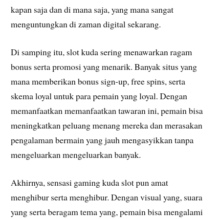
kapan saja dan di mana saja, yang mana sangat
menguntungkan di zaman digital sekarang.
Di samping itu, slot kuda sering menawarkan ragam
bonus serta promosi yang menarik. Banyak situs yang
mana memberikan bonus sign-up, free spins, serta
skema loyal untuk para pemain yang loyal. Dengan
memanfaatkan memanfaatkan tawaran ini, pemain bisa
meningkatkan peluang menang mereka dan merasakan
pengalaman bermain yang jauh mengasyikkan tanpa
mengeluarkan mengeluarkan banyak.
Akhirnya, sensasi gaming kuda slot pun amat
menghibur serta menghibur. Dengan visual yang, suara
yang serta beragam tema yang, pemain bisa mengalami