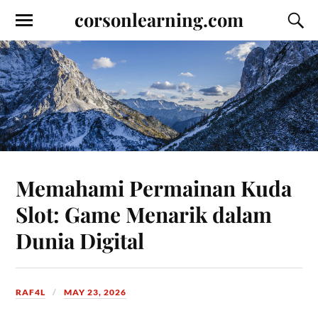
corsonlearning.com
Memahami Permainan Kuda
Slot: Game Menarik dalam
Dunia Digital
RAF4L
MAY 23, 2026