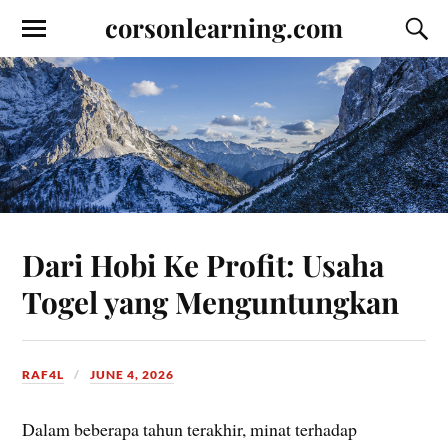
corsonlearning.com
Dari Hobi Ke Profit: Usaha
Togel yang Menguntungkan
RAF4L
JUNE 4, 2026
Dalam beberapa tahun terakhir, minat terhadap