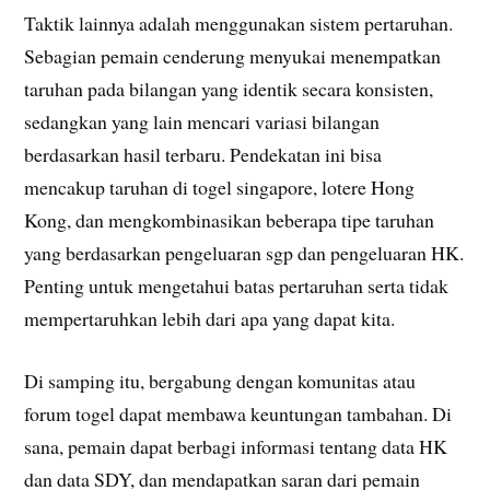
Taktik lainnya adalah menggunakan sistem pertaruhan.
Sebagian pemain cenderung menyukai menempatkan
taruhan pada bilangan yang identik secara konsisten,
sedangkan yang lain mencari variasi bilangan
berdasarkan hasil terbaru. Pendekatan ini bisa
mencakup taruhan di togel singapore, lotere Hong
Kong, dan mengkombinasikan beberapa tipe taruhan
yang berdasarkan pengeluaran sgp dan pengeluaran HK.
Penting untuk mengetahui batas pertaruhan serta tidak
mempertaruhkan lebih dari apa yang dapat kita.
Di samping itu, bergabung dengan komunitas atau
forum togel dapat membawa keuntungan tambahan. Di
sana, pemain dapat berbagi informasi tentang data HK
dan data SDY, dan mendapatkan saran dari pemain