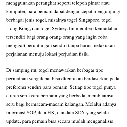
menggunakan perangkat seperti telepon pintar atau
komputer, para pemain dapat dengan cepat mengunjungi
berbagai jenis togel, misalnya togel Singapore, togel
Hong Kong, dan togel Sydney. Ini memberi kemudahan
tersendiri bagi orang orang-orang yang ingin coba
menggali peruntungan sendiri tanpa harus melakukan
perjalanan menuju lokasi perjudian fisik.
Di samping itu, togel menawarkan berbagai tipe
permainan yang dapat bisa ditentukan berdasarkan pada
preferensi sendiri para pemain. Setiap tipe togel punya
aturan serta cara bermain yang berbeda, membuatnya
seru bagi bermacam-macam kalangan. Melalui adanya
informasi SGP, data HK, dan data SDY yang selalu
update, para pemain bisa secara mudah menganalisis