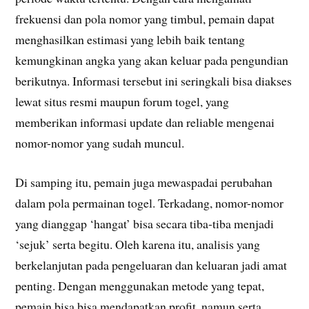
frekuensi dan pola nomor yang timbul, pemain dapat
menghasilkan estimasi yang lebih baik tentang
kemungkinan angka yang akan keluar pada pengundian
berikutnya. Informasi tersebut ini seringkali bisa diakses
lewat situs resmi maupun forum togel, yang
memberikan informasi update dan reliable mengenai
nomor-nomor yang sudah muncul.
Di samping itu, pemain juga mewaspadai perubahan
dalam pola permainan togel. Terkadang, nomor-nomor
yang dianggap ‘hangat’ bisa secara tiba-tiba menjadi
‘sejuk’ serta begitu. Oleh karena itu, analisis yang
berkelanjutan pada pengeluaran dan keluaran jadi amat
penting. Dengan menggunakan metode yang tepat,
pemain bisa bisa mendapatkan profit, namun serta