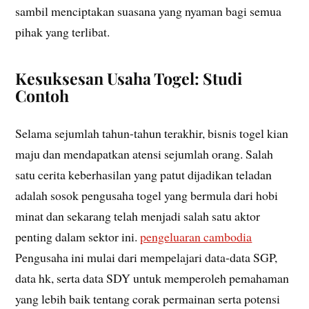
sambil menciptakan suasana yang nyaman bagi semua
pihak yang terlibat.
Kesuksesan Usaha Togel: Studi
Contoh
Selama sejumlah tahun-tahun terakhir, bisnis togel kian
maju dan mendapatkan atensi sejumlah orang. Salah
satu cerita keberhasilan yang patut dijadikan teladan
adalah sosok pengusaha togel yang bermula dari hobi
minat dan sekarang telah menjadi salah satu aktor
penting dalam sektor ini.
pengeluaran cambodia
Pengusaha ini mulai dari mempelajari data-data SGP,
data hk, serta data SDY untuk memperoleh pemahaman
yang lebih baik tentang corak permainan serta potensi