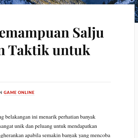
emampuan Salju
n Taktik untuk
IN
GAME ONLINE
g belakangan ini menarik perhatian banyak
sangat unik dan peluang untuk mendapatkan
ngherankan apabila semakin banyak yang mencoba