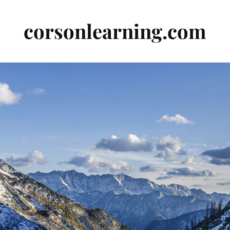
corsonlearning.com