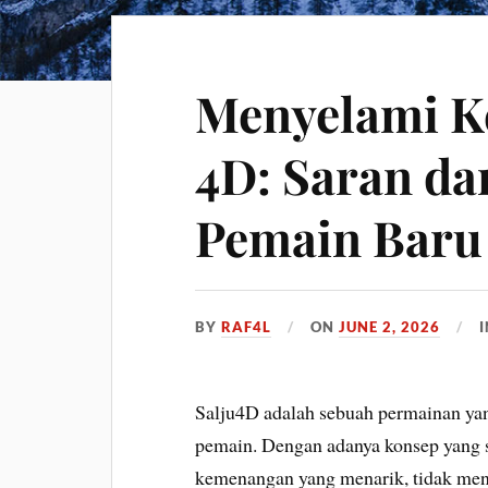
Menyelami K
4D: Saran da
Pemain Baru
BY
RAF4L
ON
JUNE 2, 2026
Salju4D adalah sebuah permainan yan
pemain. Dengan adanya konsep yang 
kemenangan yang menarik, tidak me