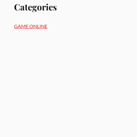
Categories
GAME ONLINE