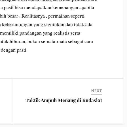
ka pasti bisa mendapatkan kemenangan apabila
bih besar . Realitasnya , permainan seperti
 keberuntungan yang signifikan dan tidak ada
emiliki pandangan yang realistis serta
ntuk hiburan, bukan semata-mata sebagai cara
dengan pasti.
NEXT
Taktik Ampuh Menang di Kudaslot