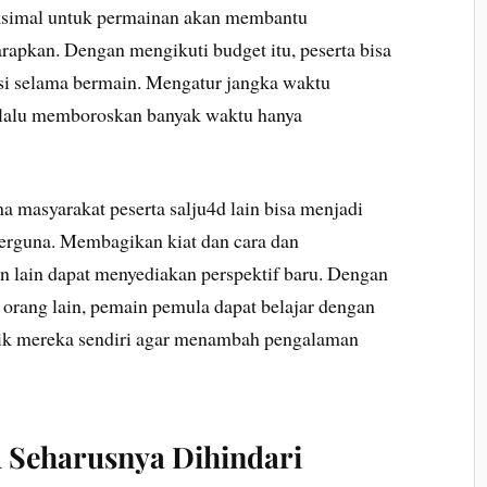
ksimal untuk permainan akan membantu
rapkan. Dengan mengikuti budget itu, peserta bisa
si selama bermain. Mengatur jangka waktu
erlalu memboroskan banyak waktu hanya
a masyarakat peserta salju4d lain bisa menjadi
erguna. Membagikan kiat dan cara dan
n lain dapat menyediakan perspektif baru. Dengan
rang lain, pemain pemula dapat belajar dengan
ik mereka sendiri agar menambah pengalaman
u Seharusnya Dihindari