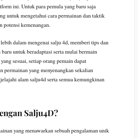
form ini. Untuk para pemula yang baru saja
ing untuk mengetahui cara permainan dan taktik
an potensi kemenangan.
i lebih dalam mengenai salju 4d, memberi tips dan
 baru untuk beradaptasi serta mulai bermain
yang sesuai, setiap orang pemain dapat
n permainan yang menyenangkan sekalian
jelajahi alam salju4d serta semua kemungkinan
engan Salju4D?
mainan yang menawarkan sebuah pengalaman unik