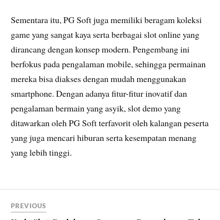
Sementara itu, PG Soft juga memiliki beragam koleksi
game yang sangat kaya serta berbagai slot online yang
dirancang dengan konsep modern. Pengembang ini
berfokus pada pengalaman mobile, sehingga permainan
mereka bisa diakses dengan mudah menggunakan
smartphone. Dengan adanya fitur-fitur inovatif dan
pengalaman bermain yang asyik, slot demo yang
ditawarkan oleh PG Soft terfavorit oleh kalangan peserta
yang juga mencari hiburan serta kesempatan menang
yang lebih tinggi.
PREVIOUS