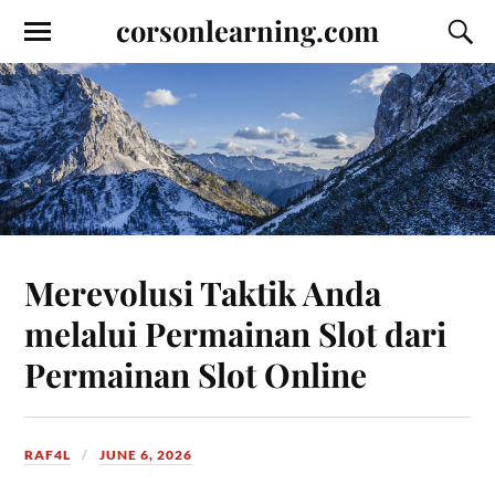
corsonlearning.com
Merevolusi Taktik Anda
melalui Permainan Slot dari
Permainan Slot Online
RAF4L
JUNE 6, 2026