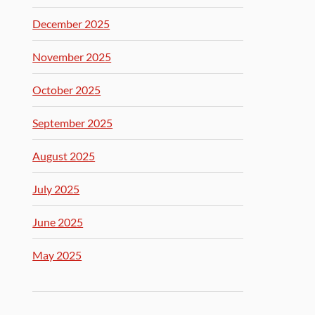
December 2025
November 2025
October 2025
September 2025
August 2025
July 2025
June 2025
May 2025