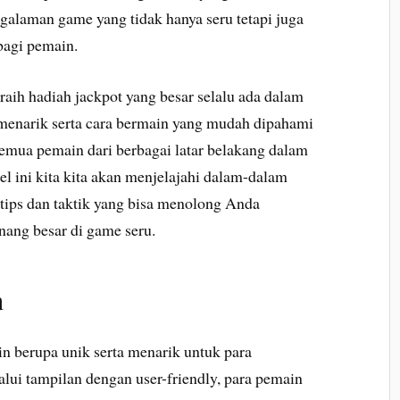
galaman game yang tidak hanya seru tetapi juga
bagi pemain.
raih hadiah jackpot yang besar selalu ada dalam
 menarik serta cara bermain yang mudah dipahami
emua pemain dari berbagai latar belakang dalam
el ini kita kita akan menjelajahi dalam-dalam
 tips dan taktik yang bisa menolong Anda
ang besar di game seru.
a
n berupa unik serta menarik untuk para
lui tampilan dengan user-friendly, para pemain