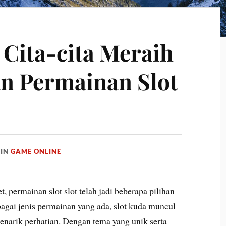
Cita-cita Meraih
n Permainan Slot
IN
GAME ONLINE
t, permainan slot slot telah jadi beberapa pilihan
agai jenis permainan yang ada, slot kuda muncul
menarik perhatian. Dengan tema yang unik serta