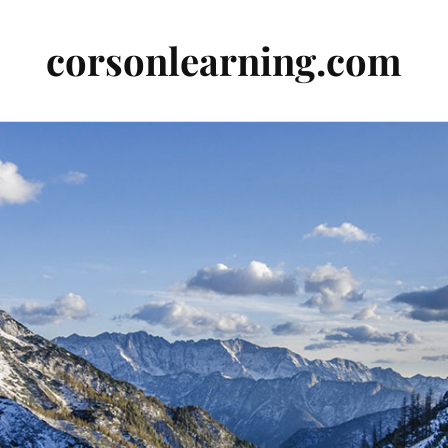
corsonlearning.com