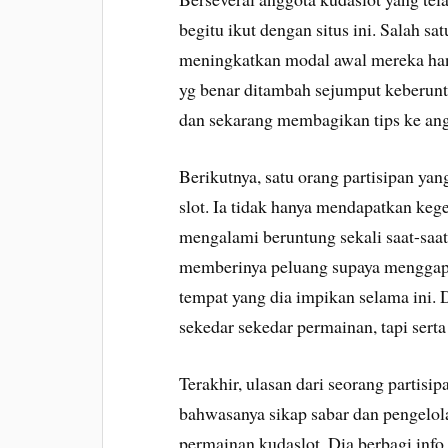
begitu ikut dengan situs ini. Salah s
meningkatkan modal awal mereka han
yg benar ditambah sejumput keberunt
dan sekarang membagikan tips ke ang
Berikutnya, satu orang partisipan ya
slot. Ia tidak hanya mendapatkan keg
mengalami beruntung sekali saat-saa
memberinya peluang supaya menggapai
tempat yang dia impikan selama ini. 
sekedar sekedar permainan, tapi ser
Terakhir, ulasan dari seorang partis
bahwasanya sikap sabar dan pengelola
permainan kudaslot. Dia berbagi info 