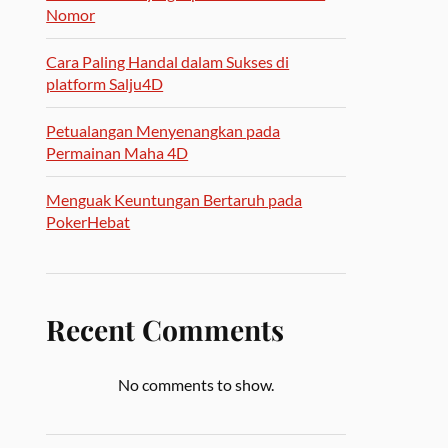
Nomor
Cara Paling Handal dalam Sukses di
platform Salju4D
Petualangan Menyenangkan pada
Permainan Maha 4D
Menguak Keuntungan Bertaruh pada
PokerHebat
Recent Comments
No comments to show.