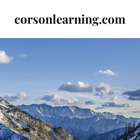
corsonlearning.com