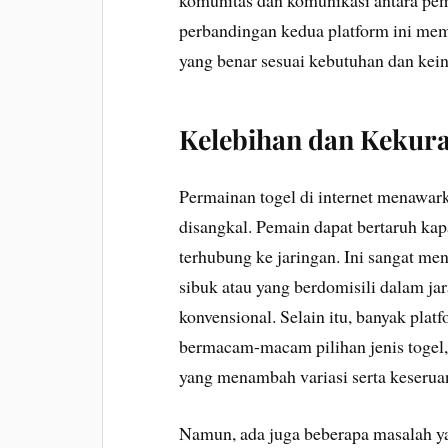
komunitas dan komunikasi antara pem
perbandingan kedua platform ini m
yang benar sesuai kebutuhan dan kei
Kelebihan dan Kekura
Permainan togel di internet menawark
disangkal. Pemain dapat bertaruh kap
terhubung ke jaringan. Ini sangat me
sibuk atau yang berdomisili dalam jar
konvensional. Selain itu, banyak pla
bermacam-macam pilihan jenis togel,
yang menambah variasi serta keserua
Namun, ada juga beberapa masalah ya