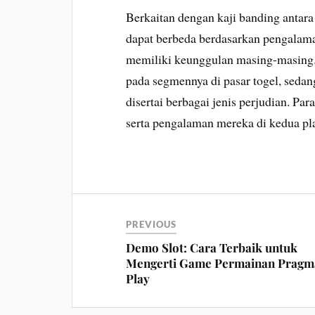
Berkaitan dengan kaji banding antar
dapat berbeda berdasarkan pengalam
memiliki keunggulan masing-masing
pada segmennya di pasar togel, seda
disertai berbagai jenis perjudian. P
serta pengalaman mereka di kedua p
PREVIOUS
Demo Slot: Cara Terbaik untuk
Mengerti Game Permainan Pragm
Play