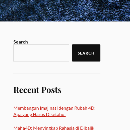
Search
SEARCH
Recent Posts
Membangun Imajinasi dengan Rubah 4D:
Apa yang Harus Diketahui
Maha4D: Menyingkap Rahasia di Dibalik