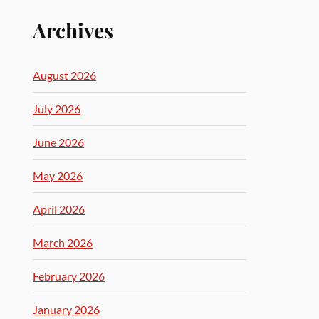
Archives
August 2026
July 2026
June 2026
May 2026
April 2026
March 2026
February 2026
January 2026