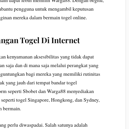
ain dapat lebih memilih Warga88. Dengan begitu,
embantu pengguna untuk mengambil keputusan
nginan mereka dalam bermain togel online.
ngan Togel Di Internet
an kenyamanan aksesibilitas yang tidak dapat
an saja dan di mana saja melalui perangkat yang
nguntungkan bagi mereka yang memiliki rutinitas
ak yang jauh dari tempat bandar togel
tform seperti Sbobet dan Warga88 menyediakan
 seperti togel Singapore, Hongkong, dan Sydney,
n bermain.
ng perlu diwaspadai. Salah satunya adalah