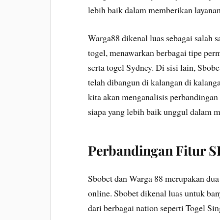
lebih baik dalam memberikan layana
Warga88 dikenal luas sebagai salah s
togel, menawarkan berbagai tipe perm
serta togel Sydney. Di sisi lain, Sbob
telah dibangun di kalangan di kalanga
kita akan menganalisis perbandingan
siapa yang lebih baik unggul dalam 
Perbandingan Fitur 
Sbobet dan Warga 88 merupakan dua p
online. Sbobet dikenal luas untuk ban
dari berbagai nation seperti Togel S