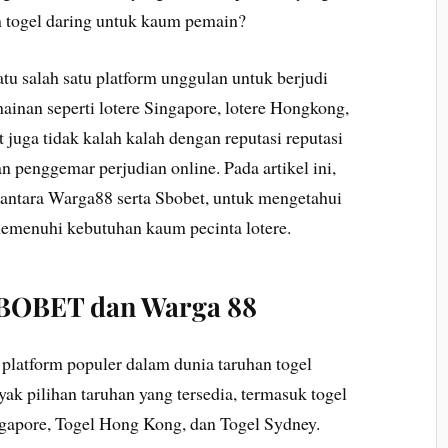
n togel daring untuk kaum pemain?
atu salah satu platform unggulan untuk berjudi
ainan seperti lotere Singapore, lotere Hongkong,
et juga tidak kalah kalah dengan reputasi reputasi
n penggemar perjudian online. Pada artikel ini,
 antara Warga88 serta Sbobet, untuk mengetahui
memenuhi kebutuhan kaum pecinta lotere.
SBOBET dan Warga 88
latform populer dalam dunia taruhan togel
yak pilihan taruhan yang tersedia, termasuk togel
ingapore, Togel Hong Kong, dan Togel Sydney.