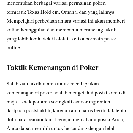
menemukan berbagai variasi permainan poker,
termasuk Texas Hold em, Omaha, dan yang lainnya.
Mempelajari perbedaan antara variasi ini akan memberi
kalian keunggulan dan membantu merancang taktik
yang lebih lebih efektif efektif ketika bermain poker
online.
Taktik Kemenangan di Poker
Salah satu taktik utama untuk mendapatkan
kemenangan di poker adalah mengetahui posisi kamu di
meja. Letak pertama seringkali cenderung rentan
daripada posisi akhir, karena kamu harus bertindak lebih
dulu para pemain lain. Dengan memahami posisi Anda,
Anda dapat memilih untuk bertanding dengan lebih