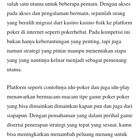
salah satu utama untuk beberapa pemain. Dengan akses
pada akses dan pengalaman bermain, sejumlah orang
yang beralih migrasi dari kasino kasino fisik ke platform
poker di internet seperti pokerhebat. Pada kompetisi ini
bukan hanya keberuntungan yang penting, tapi juga
namun strategi yang pintar mampu menentukan siapa
yang yang nantinya keluar menjadi sebagai pemenang
utama.
Platform seperti contohnya idn-poker dan juga idn-play
menawarkan bermacam-macam tipe game poker poker
yang bisa dimainkan dimainkan kapan pun dan juga dari
siapapun. Dengan pemahaman yang dalam perihal game
disertai penerapan strategi yang tepat yang sesuai, kamu
bisa meningkatkan menambah peluang menang untuk