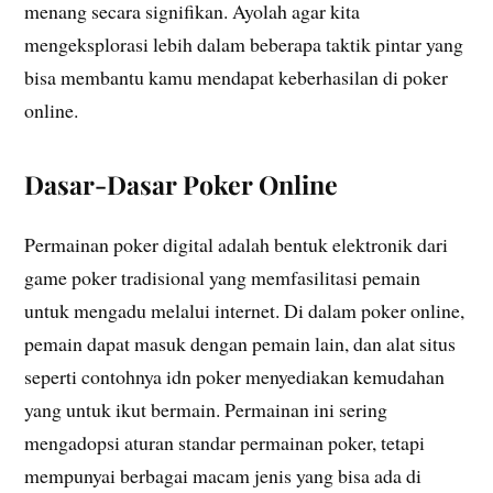
menang secara signifikan. Ayolah agar kita
mengeksplorasi lebih dalam beberapa taktik pintar yang
bisa membantu kamu mendapat keberhasilan di poker
online.
Dasar-Dasar Poker Online
Permainan poker digital adalah bentuk elektronik dari
game poker tradisional yang memfasilitasi pemain
untuk mengadu melalui internet. Di dalam poker online,
pemain dapat masuk dengan pemain lain, dan alat situs
seperti contohnya idn poker menyediakan kemudahan
yang untuk ikut bermain. Permainan ini sering
mengadopsi aturan standar permainan poker, tetapi
mempunyai berbagai macam jenis yang bisa ada di