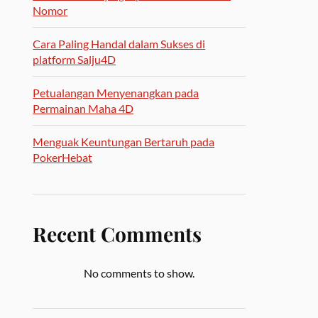
Nomor
Cara Paling Handal dalam Sukses di
platform Salju4D
Petualangan Menyenangkan pada
Permainan Maha 4D
Menguak Keuntungan Bertaruh pada
PokerHebat
Recent Comments
No comments to show.