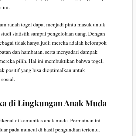
 ini.
lam ranah togel dapat menjadi pintu masuk untuk
studi statistik sampai pengelolaan uang. Dengan
 sebagai tidak hanya judi; mereka adalah kelompok
atan dan hambatan, serta menyadari dampak
 mereka pilih. Hal ini membuktikan bahwa togel,
ek positif yang bisa dioptimalkan untuk
sosial.
gka di Lingkungan Anak Muda
dikenal di komunitas anak muda. Permainan ini
uar pada muncul di hasil pengundian tertentu.