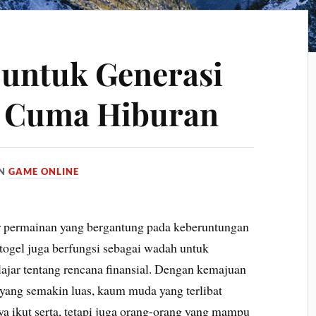
 untuk Generasi
n Cuma Hiburan
IN
GAME ONLINE
r permainan yang bergantung pada keberuntungan
 togel juga berfungsi sebagai wadah untuk
lajar tentang rencana finansial. Dengan kemajuan
 yang semakin luas, kaum muda yang terlibat
ya ikut serta, tetapi juga orang-orang yang mampu