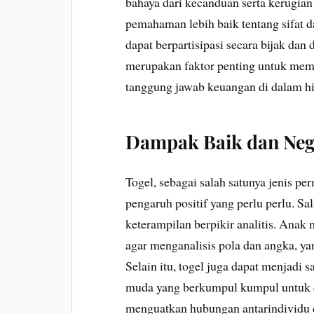
bahaya dari kecanduan serta kerugian
pemahaman lebih baik tentang sifat d
dapat berpartisipasi secara bijak dan
merupakan faktor penting untuk mem
tanggung jawab keuangan di dalam hi
Dampak Baik dan Neg
Togel, sebagai salah satunya jenis p
pengaruh positif yang perlu perlu. 
keterampilan berpikir analitis. Anak 
agar menganalisis pola dan angka, ya
Selain itu, togel juga dapat menjadi 
muda yang berkumpul kumpul untuk di
menguatkan hubungan antarindividu 