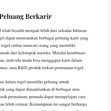
Peluang Berkarir
el telah beralih menjadi lebih dari sekadar hiburan.
ogel dapat menemukan berbagai peluang karir yang
 togel online mencari orang yang memiliki
 masuk dari kelompok mereka. Melalui kombinasi
an, individu muda bisa menggapai karir dalam
tas, atau R&D produk terkait permainan togel.
bat dalam togel memiliki peluang untuk
tik yang dapat dimanfaatkan di berbagai area
atistik permainan, pemuda dapat mempelajari cara
an lebih cermat. Kemampuan ini sangat berharga