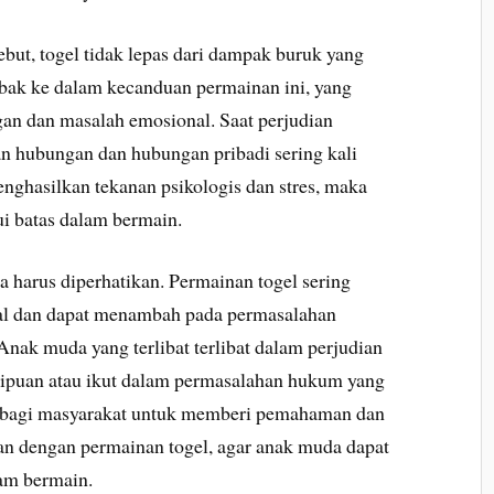
ebut, togel tidak lepas dari dampak buruk yang
ebak ke dalam kecanduan permainan ini, yang
an dan masalah emosional. Saat perjudian
an hubungan dan hubungan pribadi sering kali
 menghasilkan tekanan psikologis dan stres, maka
i batas dalam bermain.
ga harus diperhatikan. Permainan togel sering
egal dan dapat menambah pada permasalahan
Anak muda yang terlibat terlibat dalam perjudian
penipuan atau ikut dalam permasalahan hukum yang
ng bagi masyarakat untuk memberi pemahaman dan
tan dengan permainan togel, agar anak muda dapat
lam bermain.