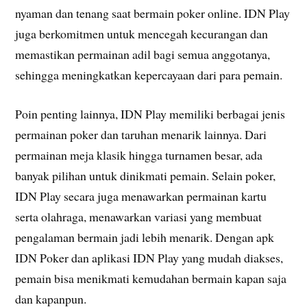
nyaman dan tenang saat bermain poker online. IDN Play
juga berkomitmen untuk mencegah kecurangan dan
memastikan permainan adil bagi semua anggotanya,
sehingga meningkatkan kepercayaan dari para pemain.
Poin penting lainnya, IDN Play memiliki berbagai jenis
permainan poker dan taruhan menarik lainnya. Dari
permainan meja klasik hingga turnamen besar, ada
banyak pilihan untuk dinikmati pemain. Selain poker,
IDN Play secara juga menawarkan permainan kartu
serta olahraga, menawarkan variasi yang membuat
pengalaman bermain jadi lebih menarik. Dengan apk
IDN Poker dan aplikasi IDN Play yang mudah diakses,
pemain bisa menikmati kemudahan bermain kapan saja
dan kapanpun.