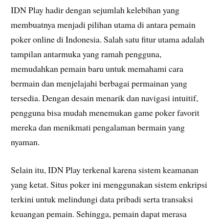
IDN Play hadir dengan sejumlah kelebihan yang
membuatnya menjadi pilihan utama di antara pemain
poker online di Indonesia. Salah satu fitur utama adalah
tampilan antarmuka yang ramah pengguna,
memudahkan pemain baru untuk memahami cara
bermain dan menjelajahi berbagai permainan yang
tersedia. Dengan desain menarik dan navigasi intuitif,
pengguna bisa mudah menemukan game poker favorit
mereka dan menikmati pengalaman bermain yang
nyaman.
Selain itu, IDN Play terkenal karena sistem keamanan
yang ketat. Situs poker ini menggunakan sistem enkripsi
terkini untuk melindungi data pribadi serta transaksi
keuangan pemain. Sehingga, pemain dapat merasa