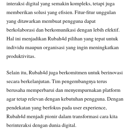
interaksi digital yang semakin kompleks, tetapi juga
memberikan solusi yang efisien. Fitur-fitur unggulan
yang ditawarkan membuat pengguna dapat
berkolaborasi dan berkomunikasi dengan lebih efektif.
Hal ini menjadikan Rubah4d pilihan yang tepat untuk
individu maupun organisasi yang ingin meningkatkan
produktivitas.
Selain itu, Rubah4d juga berkomitmen untuk berinovasi
secara berkelanjutan. Tim pengembangnya terus
berusaha memperbarui dan menyempurnakan platform
agar tetap relevan dengan kebutuhan pengguna. Dengan
pendekatan yang berfokus pada user experience,
Rubah4d menjadi pionir dalam transformasi cara kita
berinteraksi dengan dunia digital.