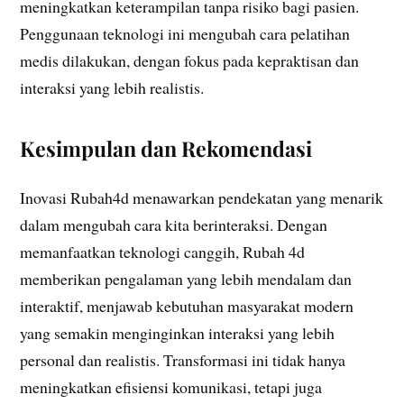
meningkatkan keterampilan tanpa risiko bagi pasien.
Penggunaan teknologi ini mengubah cara pelatihan
medis dilakukan, dengan fokus pada kepraktisan dan
interaksi yang lebih realistis.
Kesimpulan dan Rekomendasi
Inovasi Rubah4d menawarkan pendekatan yang menarik
dalam mengubah cara kita berinteraksi. Dengan
memanfaatkan teknologi canggih, Rubah 4d
memberikan pengalaman yang lebih mendalam dan
interaktif, menjawab kebutuhan masyarakat modern
yang semakin menginginkan interaksi yang lebih
personal dan realistis. Transformasi ini tidak hanya
meningkatkan efisiensi komunikasi, tetapi juga