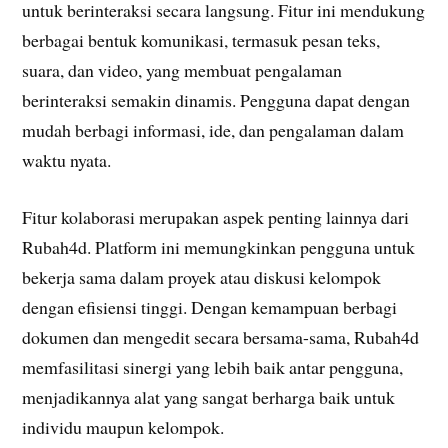
untuk berinteraksi secara langsung. Fitur ini mendukung
berbagai bentuk komunikasi, termasuk pesan teks,
suara, dan video, yang membuat pengalaman
berinteraksi semakin dinamis. Pengguna dapat dengan
mudah berbagi informasi, ide, dan pengalaman dalam
waktu nyata.
Fitur kolaborasi merupakan aspek penting lainnya dari
Rubah4d. Platform ini memungkinkan pengguna untuk
bekerja sama dalam proyek atau diskusi kelompok
dengan efisiensi tinggi. Dengan kemampuan berbagi
dokumen dan mengedit secara bersama-sama, Rubah4d
memfasilitasi sinergi yang lebih baik antar pengguna,
menjadikannya alat yang sangat berharga baik untuk
individu maupun kelompok.