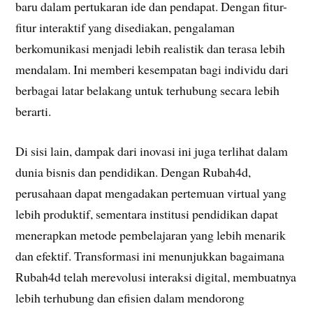
baru dalam pertukaran ide dan pendapat. Dengan fitur-
fitur interaktif yang disediakan, pengalaman
berkomunikasi menjadi lebih realistik dan terasa lebih
mendalam. Ini memberi kesempatan bagi individu dari
berbagai latar belakang untuk terhubung secara lebih
berarti.
Di sisi lain, dampak dari inovasi ini juga terlihat dalam
dunia bisnis dan pendidikan. Dengan Rubah4d,
perusahaan dapat mengadakan pertemuan virtual yang
lebih produktif, sementara institusi pendidikan dapat
menerapkan metode pembelajaran yang lebih menarik
dan efektif. Transformasi ini menunjukkan bagaimana
Rubah4d telah merevolusi interaksi digital, membuatnya
lebih terhubung dan efisien dalam mendorong