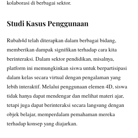
kolaborasi di berbagai sektor.
Studi Kasus Penggunaan
Rubah4d telah diterapkan dalam berbagai bidang,
memberikan dampak signifikan terhadap cara kita
berinteraksi. Dalam sektor pendidikan, misalnya,
platform ini memungkinkan siswa untuk berpartisipasi
dalam kelas secara virtual dengan pengalaman yang
lebih interaktif. Melalui penggunaan elemen 4D, siswa
tidak hanya dapat mendengar dan melihat materi ajar,
tetapi juga dapat berinteraksi secara langsung dengan
objek belajar, memperdalam pemahaman mereka
terhadap konsep yang diajarkan.