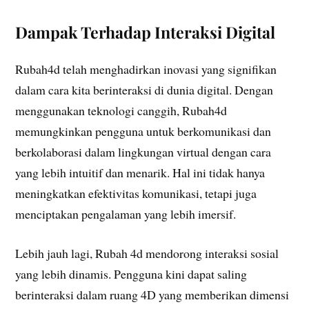
Dampak Terhadap Interaksi Digital
Rubah4d telah menghadirkan inovasi yang signifikan
dalam cara kita berinteraksi di dunia digital. Dengan
menggunakan teknologi canggih, Rubah4d
memungkinkan pengguna untuk berkomunikasi dan
berkolaborasi dalam lingkungan virtual dengan cara
yang lebih intuitif dan menarik. Hal ini tidak hanya
meningkatkan efektivitas komunikasi, tetapi juga
menciptakan pengalaman yang lebih imersif.
Lebih jauh lagi, Rubah 4d mendorong interaksi sosial
yang lebih dinamis. Pengguna kini dapat saling
berinteraksi dalam ruang 4D yang memberikan dimensi