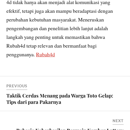
4d tidak hanya akan menjadi alat komunikasi yang
efektif, tetapi juga akan mampu beradaptasi dengan
perubahan kebutuhan masyarakat. Meneruskan
pengembangan dan penelitian lebih lanjut adalah
langkah yang penting untuk memastikan bahwa
Rubah4d tetap relevan dan bermanfaat bagi
penggunanya.
Rubah4d
PREVIOUS
Taktik Cerdas Menang pada Warga Toto Gelap:
Tips dari para Pakarnya
NEXT