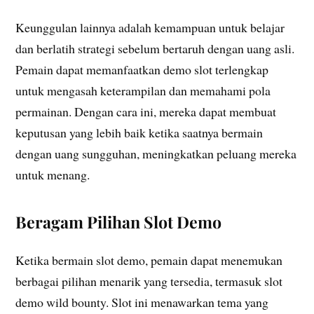
Keunggulan lainnya adalah kemampuan untuk belajar
dan berlatih strategi sebelum bertaruh dengan uang asli.
Pemain dapat memanfaatkan demo slot terlengkap
untuk mengasah keterampilan dan memahami pola
permainan. Dengan cara ini, mereka dapat membuat
keputusan yang lebih baik ketika saatnya bermain
dengan uang sungguhan, meningkatkan peluang mereka
untuk menang.
Beragam Pilihan Slot Demo
Ketika bermain slot demo, pemain dapat menemukan
berbagai pilihan menarik yang tersedia, termasuk slot
demo wild bounty. Slot ini menawarkan tema yang