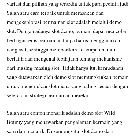
variasi dan pilihan yang tersedia untuk para pecinta judi.
Salah satu cara terbaik untuk merasakan dan
mengeksplorasi permainan slot adalah melalui demo
slot. Dengan adanya slot demo, pemain dapat mencoba
berbagai jenis permainan tanpa harus menggunakan
uang asli, sehingga memberikan kesempatan untuk
berlatih dan mengenal lebih jauh tentang mekanisme
dari masing-masing slot. Tidak hanya itu, kemudahan
yang ditawarkan oleh demo slot memungkinkan pemain
untuk menemukan slot mana yang paling sesuai dengan
selera dan strategi permainan mereka.
Salah satu contoh menarik adalah demo slot Wild
Bounty yang menawarkan pengalaman bermain yang
seru dan menarik. Di samping itu, slot demo dari