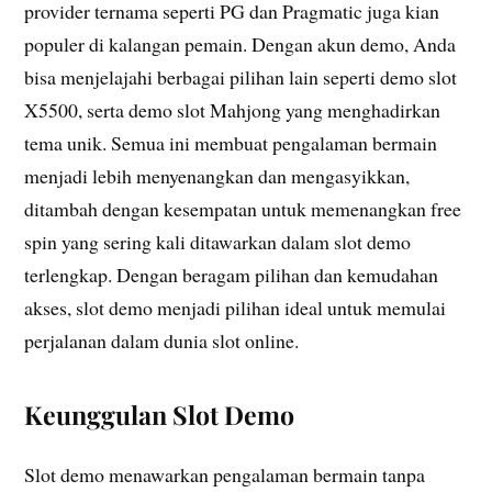
provider ternama seperti PG dan Pragmatic juga kian
populer di kalangan pemain. Dengan akun demo, Anda
bisa menjelajahi berbagai pilihan lain seperti demo slot
X5500, serta demo slot Mahjong yang menghadirkan
tema unik. Semua ini membuat pengalaman bermain
menjadi lebih menyenangkan dan mengasyikkan,
ditambah dengan kesempatan untuk memenangkan free
spin yang sering kali ditawarkan dalam slot demo
terlengkap. Dengan beragam pilihan dan kemudahan
akses, slot demo menjadi pilihan ideal untuk memulai
perjalanan dalam dunia slot online.
Keunggulan Slot Demo
Slot demo menawarkan pengalaman bermain tanpa