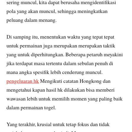
sering muncul, kita dapat berusaha mengidentifikasi
pola yang akan muncul, sehingga meningkatkan
peluang dalam menang.
Di samping itu, menentukan waktu yang tepat tepat
untuk permainan juga merupakan merupakan taktik
yang untuk diperhitungkan. Beberapa petaruh meyakini
jika terdapat masa tertentu dalam sebulan penuh di
mana angka spesifik lebih cenderung muncul.
pengeluaran hk
Mengikuti catatan Hongkong dan
mengetahui kapan hasil hk dilakukan bisa memberi
wawasan lebih untuk memilih momen yang paling baik
dalam permainan togel.
Yang terakhir, krusial untuk tetap fokus dan tidak