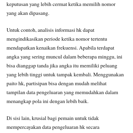
keputusan yang lebih cermat ketika memilih nomor
yang akan dipasang.
Untuk contoh, analisis informasi hk dapat
mengindikasikan periode ketika nomor tertentu
mendapatkan kenaikan frekuensi. Apabila terdapat
angka yang sering muncul dalam beberapa minggu, ini
bisa dianggap tanda jika angka itu memiliki peluang
yang lebih tinggi untuk tampak kembali. Menggunakan
paito hk, partisipan bisa dengan mudah melihat
tampilan data pengeluaran yang memudahkan dalam
menangkap pola ini dengan lebih baik.
Di sisi lain, krusial bagi pemain untuk tidak
mempercayakan data pengeluaran hk secara