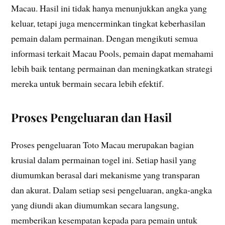
Macau. Hasil ini tidak hanya menunjukkan angka yang
keluar, tetapi juga mencerminkan tingkat keberhasilan
pemain dalam permainan. Dengan mengikuti semua
informasi terkait Macau Pools, pemain dapat memahami
lebih baik tentang permainan dan meningkatkan strategi
mereka untuk bermain secara lebih efektif.
Proses Pengeluaran dan Hasil
Proses pengeluaran Toto Macau merupakan bagian
krusial dalam permainan togel ini. Setiap hasil yang
diumumkan berasal dari mekanisme yang transparan
dan akurat. Dalam setiap sesi pengeluaran, angka-angka
yang diundi akan diumumkan secara langsung,
memberikan kesempatan kepada para pemain untuk