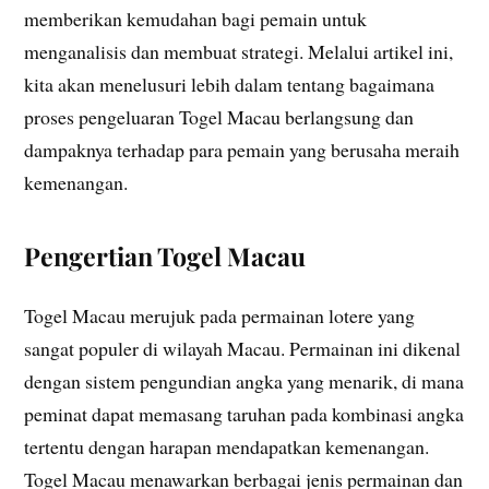
memberikan kemudahan bagi pemain untuk
menganalisis dan membuat strategi. Melalui artikel ini,
kita akan menelusuri lebih dalam tentang bagaimana
proses pengeluaran Togel Macau berlangsung dan
dampaknya terhadap para pemain yang berusaha meraih
kemenangan.
Pengertian Togel Macau
Togel Macau merujuk pada permainan lotere yang
sangat populer di wilayah Macau. Permainan ini dikenal
dengan sistem pengundian angka yang menarik, di mana
peminat dapat memasang taruhan pada kombinasi angka
tertentu dengan harapan mendapatkan kemenangan.
Togel Macau menawarkan berbagai jenis permainan dan