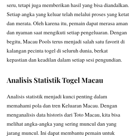
seru, tetapi juga memberikan hasil yang bisa diandalkan.
Setiap angka yang keluar telah melalui proses yang ketat
dan merata. Oleh karena itu, pemain dapat merasa aman
dan nyaman saat mengikuti setiap pengeluaran. Dengan
begitu, Macau Pools terus menjadi salah satu favorit di
kalangan pecinta togel di seluruh dunia, berkat
kepastian dan keadilan dalam setiap sesi pengundian.
Analisis Statistik Togel Macau
Analisis statistik menjadi kunci penting dalam
memahami pola dan tren Keluaran Macau. Dengan
menganalisis data historis dari Toto Macau, kita bisa
melihat angka-angka yang sering muncul dan yang
jarang muncul. Ini dapat membantu pemain untuk