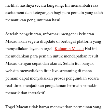
melihat hasilnya secara langsung. Ini menambah rasa
excitement dan ketegangan bagi para pemain yang telah
menantikan pengumuman hasil.
Setelah pengeluaran, informasi mengenai keluaran
Macau akan segera diupdate di berbagai platform yang
menyediakan layanan togel.
Keluaran Macau
Hal ini
memudahkan para pemain untuk mendapatkan result
Macau dengan cepat dan akurat. Selain itu, banyak
website menyediakan fitur live streaming di mana
pemain dapat menyaksikan proses pengundian secara
real-time, menjadikan pengalaman bermain semakin
menarik dan interaktif.
Togel Macau tidak hanya menawarkan permainan yang