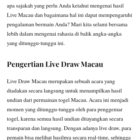
apa sajakah yang perlu Anda ketahui mengenai hasil
Live Macau dan bagaimana hal ini dapat mempengaruhi
pengalaman bermain Anda? Mari kita selami bersama
lebih dalam mengenai rahasia di balik angka-angka
yang ditunggu-tunggu ini.
Pengertian Live Draw Macau
Live Draw Macau merupakan sebuah acara yang
diadakan secara langsung untuk menampilkan hasil
undian dari permainan togel Macau. Acara ini menjadi
momen yang ditunggu-tunggu oleh para penggemar
togel, karena semua hasil undian ditayangkan secara
transparan dan langsung. Dengan adanya live draw, para
pemain bisa melihat hasilnya secara real-time, sehingga