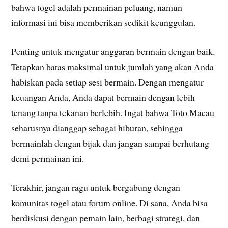
bahwa togel adalah permainan peluang, namun
informasi ini bisa memberikan sedikit keunggulan.
Penting untuk mengatur anggaran bermain dengan baik.
Tetapkan batas maksimal untuk jumlah yang akan Anda
habiskan pada setiap sesi bermain. Dengan mengatur
keuangan Anda, Anda dapat bermain dengan lebih
tenang tanpa tekanan berlebih. Ingat bahwa Toto Macau
seharusnya dianggap sebagai hiburan, sehingga
bermainlah dengan bijak dan jangan sampai berhutang
demi permainan ini.
Terakhir, jangan ragu untuk bergabung dengan
komunitas togel atau forum online. Di sana, Anda bisa
berdiskusi dengan pemain lain, berbagi strategi, dan