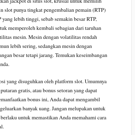
n jackpot di situs slot, krusial untuk memilih
in slot punya tingkat pengembalian pemain (RTP)
 yang lebih tinggi, sebab semakin besar RTP,
uk memperoleh kembali sebagian dari taruhan
tilitas mesin. Mesin dengan volatilitas rendah
mun lebih sering, sedangkan mesin dengan
nangan besar tetapi jarang. Temukan keseimbangan
nda.
osi yang disuguhkan oleh platform slot. Umumnya
putaran gratis, atau bonus setoran yang dapat
manfaatkan bonus ini, Anda dapat mengambil
ngeluarkan banyak uang. Jangan melupakan untuk
g berlaku untuk memastikan Anda memahami cara
l.