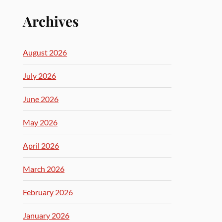
Archives
August 2026
July 2026
June 2026
May 2026
April 2026
March 2026
February 2026
January 2026