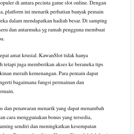
populer di antara pecinta game slot online. Dengan
ia, platform ini menarik perhatian banyak pemain
eka dalam mendapatkan hadiah besar. Di samping
 seru dan antarmuka yg ramah pengguna membuat
a.
tepat amat krusial. KawanSlot tidak hanya
tetapi juga memberikan akses ke beraneka tips
kinan meraih kemenangan. Para pemain dapat
ngerti bagaimana fungsi permainan dan
ermain.
nus dan penawaran menarik yang dapat menambah
n cara menggunakan bonus yang tersedia,
aming sendiri dan meningkatkan kesempatan