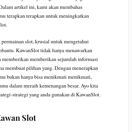
Dalam artikel ini, kami akan membahas
amu terapkan terapkan untuk meningkatkan
lot.
permainan slot, krusial untuk mengetahui
embantu. KawanSlot tidak hanya menawarkan
ga memberikan memberikan sejumlah informasi
una membuat pilihan yang. Dengan menerapkan
amu bukan hanya bisa menikmati menikmati,
mu dalam meraih kemenangan besar. Ayo kita
rategi-strategi yang anda gunakan di KawanSlot.
Kawan Slot