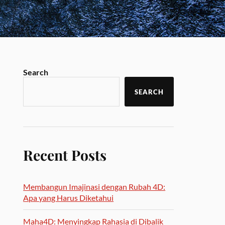
Search
SEARCH
Recent Posts
Membangun Imajinasi dengan Rubah 4D:
Apa yang Harus Diketahui
Maha4D: Menyingkap Rahasia di Dibalik