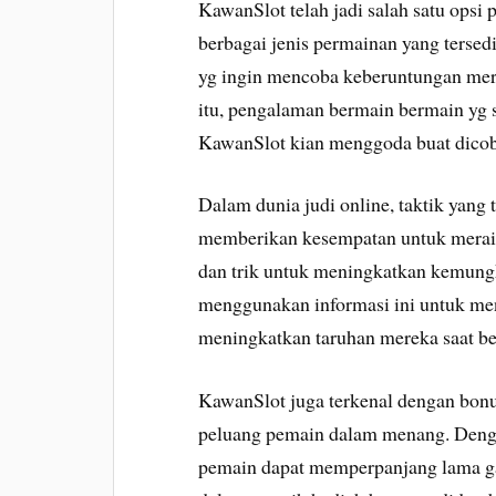
KawanSlot telah jadi salah satu opsi 
berbagai jenis permainan yang tersed
yg ingin mencoba keberuntungan mer
itu, pengalaman bermain bermain yg
KawanSlot kian menggoda buat dicob
Dalam dunia judi online, taktik yang 
memberikan kesempatan untuk meraih 
dan trik untuk meningkatkan kemung
menggunakan informasi ini untuk me
meningkatkan taruhan mereka saat b
KawanSlot juga terkenal dengan bo
peluang pemain dalam menang. Denga
pemain dapat memperpanjang lama g