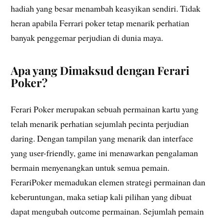
hadiah yang besar menambah keasyikan sendiri. Tidak
heran apabila Ferrari poker tetap menarik perhatian
banyak penggemar perjudian di dunia maya.
Apa yang Dimaksud dengan Ferari
Poker?
Ferari Poker merupakan sebuah permainan kartu yang
telah menarik perhatian sejumlah pecinta perjudian
daring. Dengan tampilan yang menarik dan interface
yang user-friendly, game ini menawarkan pengalaman
bermain menyenangkan untuk semua pemain.
FerariPoker memadukan elemen strategi permainan dan
keberuntungan, maka setiap kali pilihan yang dibuat
dapat mengubah outcome permainan. Sejumlah pemain