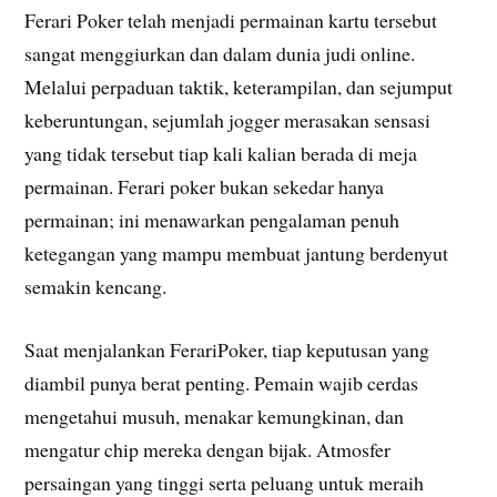
Ferari Poker telah menjadi permainan kartu tersebut
sangat menggiurkan dan dalam dunia judi online.
Melalui perpaduan taktik, keterampilan, dan sejumput
keberuntungan, sejumlah jogger merasakan sensasi
yang tidak tersebut tiap kali kalian berada di meja
permainan. Ferari poker bukan sekedar hanya
permainan; ini menawarkan pengalaman penuh
ketegangan yang mampu membuat jantung berdenyut
semakin kencang.
Saat menjalankan FerariPoker, tiap keputusan yang
diambil punya berat penting. Pemain wajib cerdas
mengetahui musuh, menakar kemungkinan, dan
mengatur chip mereka dengan bijak. Atmosfer
persaingan yang tinggi serta peluang untuk meraih